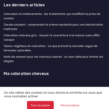
Les derniers articles
Coloration et médicaments : les traitements qui modifient la prise de
couleur
Ceralia oxydant : comprendre la crème oxydante pour une décoloration
maîtrisée
Coloration cheveux gris : réussir la couverture à la maison sans effet
casque
Tanins végétaux en coloration : ce que promet la nouvelle vague de
formules naturelles
Huile de serpent pour les cheveux colorés : un soin ciblé pour limiter les
dégâts
Ma coloration cheveux
Ce site utilise des cookies et vous donne le contrôle sur ceux que
vous souhaitez activer
Mentions légales
Politique de confidentialité
© Ma coloration cheveux 2026
Tout accepter
Personnaliser