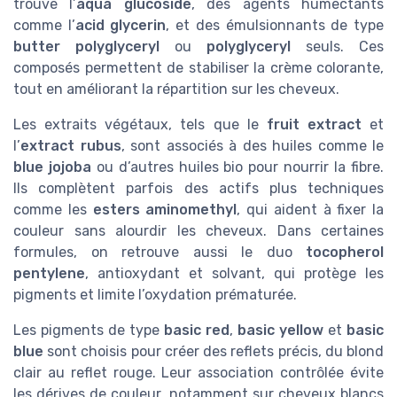
trouve l’
aqua glucoside
, des agents humectants
comme l’
acid glycerin
, et des émulsionnants de type
butter polyglyceryl
ou
polyglyceryl
seuls. Ces
composés permettent de stabiliser la crème colorante,
tout en améliorant la répartition sur les cheveux.
Les extraits végétaux, tels que le
fruit extract
et
l’
extract rubus
, sont associés à des huiles comme le
blue jojoba
ou d’autres huiles bio pour nourrir la fibre.
Ils complètent parfois des actifs plus techniques
comme les
esters aminomethyl
, qui aident à fixer la
couleur sans alourdir les cheveux. Dans certaines
formules, on retrouve aussi le duo
tocopherol
pentylene
, antioxydant et solvant, qui protège les
pigments et limite l’oxydation prématurée.
Les pigments de type
basic red
,
basic yellow
et
basic
blue
sont choisis pour créer des reflets précis, du blond
clair au reflet rouge. Leur association contrôlée évite
les dérives de couleur, notamment sur cheveux blancs