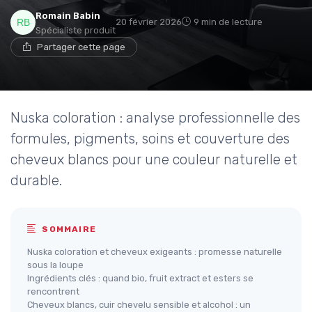
Romain Babin
20 février 2026
9 min de lecture
Spécialiste produit
Partager cette page
Nuska coloration : analyse professionnelle des
formules, pigments, soins et couverture des
cheveux blancs pour une couleur naturelle et
durable.
SOMMAIRE
Nuska coloration et cheveux exigeants : promesse naturelle
sous la loupe
Ingrédients clés : quand bio, fruit extract et esters se
rencontrent
Cheveux blancs, cuir chevelu sensible et alcohol : un