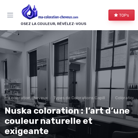
Panneau de gestion des cookies
TOPs
OSEZ LA COULEUR, RÉVÉLEZ-VOUS
Ma coloration cheveux
Types de Colorations Capillaires
Colorations 
Nuska coloration : l’art d’une
couleur naturelle et
exigeante