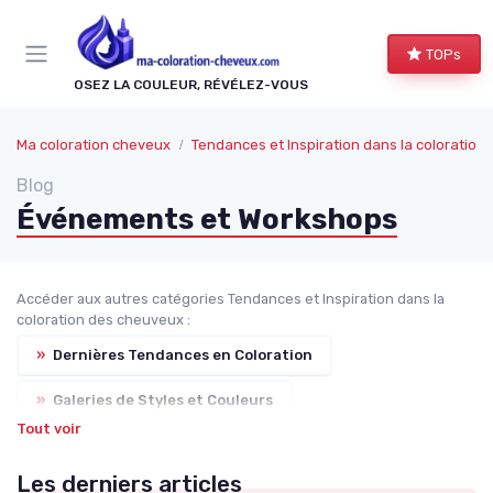
Panneau de gestion des cookies
TOPs
OSEZ LA COULEUR, RÉVÉLEZ-VOUS
Ma coloration cheveux
Tendances et Inspiration dans la coloratio
Blog
Événements et Workshops
Accéder aux autres catégories Tendances et Inspiration dans la
coloration des cheuveux :
»
Dernières Tendances en Coloration
»
Galeries de Styles et Couleurs
Tout voir
»
Influenceurs et Célébrités
Les derniers articles
»
Forums et Communautés en Ligne