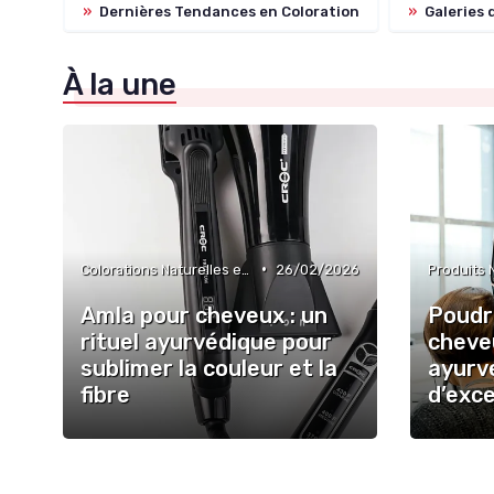
»
Dernières Tendances en Coloration
»
Galeries 
À la une
•
Colorations Naturelles et Bio
26/02/2026
Amla pour cheveux : un
Poudr
rituel ayurvédique pour
cheveu
sublimer la couleur et la
ayurv
fibre
d’exc