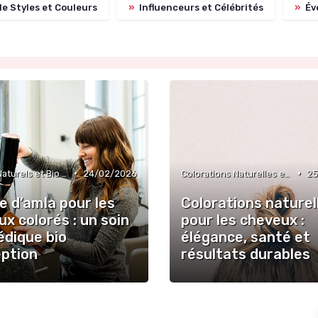
de Styles et Couleurs
»
Influenceurs et Célébrités
»
Év
•
•
Produits Naturels et Bio pour Entretien
24/02/2026
Colorations Naturelles et Bio
25
e d’amla pour les
Colorations naturel
x colorés : un soin
pour les cheveux :
édique bio
élégance, santé et
eption
résultats durables