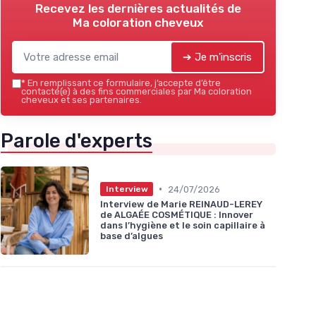
Recevez les dernières actualités de
Ma coloration cheveux
➔ Je m'inscris
*
En remplissant ce formulaire, j’accepte d’être
contacté(e) à des fins commerciales par Ma coloration
cheveux et ses partenaires.
Parole d'experts
•
24/07/2026
Interview
Interview de Marie REINAUD-LEREY
de ALGAÉE COSMÉTIQUE : Innover
dans l’hygiène et le soin capillaire à
base d’algues