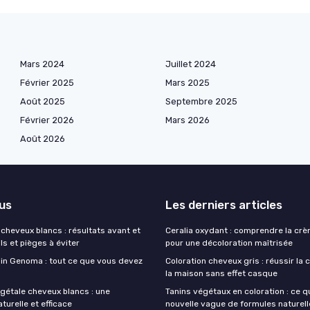
Mars 2024
Juillet 2024
Février 2025
Mars 2025
Août 2025
Septembre 2025
Février 2026
Mars 2026
Août 2026
lus
Les derniers articles
cheveux blancs : résultats avant et
Ceralia oxydant : comprendre la cr
ls et pièges à éviter
pour une décoloration maîtrisée
soin Genoma : tout ce que vous devez
Coloration cheveux gris : réussir la 
la maison sans effet casque
égétale cheveux blancs : une
Tanins végétaux en coloration : ce q
aturelle et efficace
nouvelle vague de formules naturel