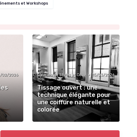
énements et Workshops
•
/02/2026
Galeries de Styles et Couleurs
15/03/2026
les
Tissage ouvert : une
technique élégante pour
une coiffure naturelle et
colorée