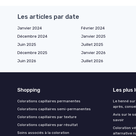
Les articles par date
Janvier 2024
Février 2024
Décembre 2024
Janvier 2025
Juin 2025
Juillet 2025
Décembre 2025
Janvier 2026
Juin 2026
Juillet 2026
Shopping
Les plus 
Colorations capillaires permanentes
Le henné sur 
après, consei
Colorations capillaires semi-permanentes
Avis sur le 
Colorations capillaires par texture
savoir
Colorations capillaires par résultat
Coloration v
Soins associés à la coloration
alternative n