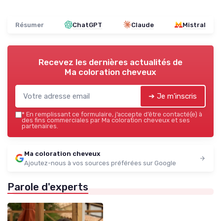
Résumer
ChatGPT
Claude
Mistral
Recevez les dernières actualités de
Ma coloration cheveux
➔ Je m'inscris
*
En remplissant ce formulaire, j’accepte d’être contacté(e) à
des fins commerciales par Ma coloration cheveux et ses
partenaires.
Ma coloration cheveux
Ajoutez-nous à vos sources préférées sur Google
Parole d'experts