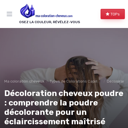
Panneau de gestion des cookies
TOPs
OSEZ LA COULEUR, RÉVÉLEZ-VOUS
Ma coloration cheveux
Types de Colorations Capillaires
Décolorants
Décoloration cheveux poudre
: comprendre la poudre
décolorante pour un
éclaircissement maîtrisé