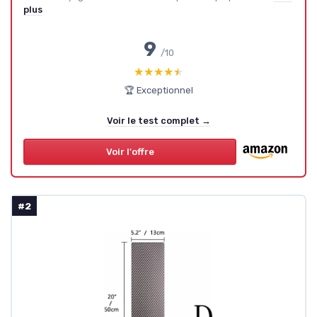
plus
9
/10
★★★★★
★★★★★
🏆 Exceptionnel
Voir le test complet →
Voir l'offre
#2