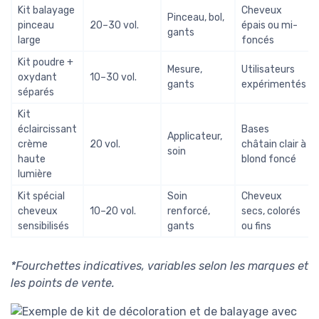
Kit balayage
Cheveux
Pinceau, bol,
pinceau
20–30 vol.
épais ou mi-
gants
large
foncés
Kit poudre +
Mesure,
Utilisateurs
oxydant
10–30 vol.
gants
expérimentés
séparés
Kit
éclaircissant
Bases
Applicateur,
crème
20 vol.
châtain clair à
soin
haute
blond foncé
lumière
Kit spécial
Soin
Cheveux
cheveux
10–20 vol.
renforcé,
secs, colorés
sensibilisés
gants
ou fins
*Fourchettes indicatives, variables selon les marques et
les points de vente.