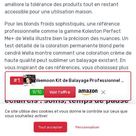
améliore la tolérance des produits tout en restant
accessible pour une utilisation maison.
Pour les blonds froids sophistiqués, une référence
professionnelle comme la gamme Koleston Perfect
Me+ de Wella illustre bien la précision des nuances. Un
test détaillé de la coloration permanente blond perle
cendré Wella montre comment une coloration crème de
haute qualité peut sublimer un balayage existant. En
vous inspirant de ces références, vous choisissez plus
facilement un kit maison cohérent avec vos objectifs.
#1
Veemoon Kit de Balayage Professionnel 4 en 1 - Planche à Mèches Ergonomique Rose avec Pinceaux et Peigne de Teinture - Palette de Coloration pour Ombré, Balayage et Highlighting Salon ou Domicile
Préserver la santé des cheveux
9/10
Voir l'offre
éclaircis : soins, temps de pause
et bonnes pratiques
Ce site utilise des cookies et vous donne le contrôle sur ceux que
vous souhaitez activer
Les meilleurs kits décoloration et balayage ne suffisent
Tout accepter
Personnaliser
pas à eux seuls à garantir des cheveux en bonne santé.
La manière dont vous appliquez le produit, le temps de