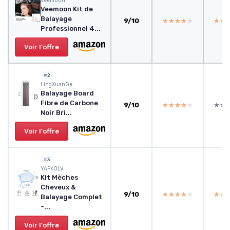
Veemoon
Veemoon Kit de
Balayage
9/10
★★★★★
★★★★★
★★
★★
Professionnel 4...
Voir l'offre
#2
‎LingXuanGe
Balayage Board
Fibre de Carbone
9/10
★★★★★
★★★★★
★★
★★
Noir Bri...
Voir l'offre
#3
‎YAPKOLV
Kit Mèches
Cheveux &
9/10
★★★★★
★★★★★
★★
★★
Balayage Complet
-...
Voir l'offre