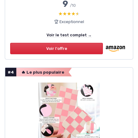
9
/10
★★★★★
★★★★★
🏆 Exceptionnel
Voir le test complet →
Voir l'offre
#4
🔥 Le plus populaire