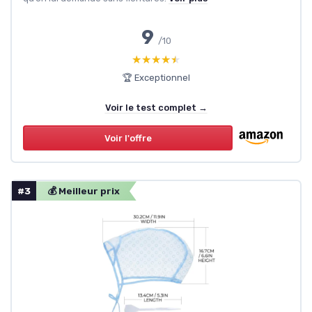
9
/10
★★★★★
★★★★★
🏆 Exceptionnel
Voir le test complet →
Voir l'offre
#3
💰 Meilleur prix