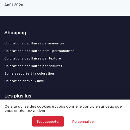
Août 2026
Shopping
Colorations capillaires permanentes
Colorations capillaires semi-permanentes
Colorations capillaires par texture
Colorations capillaires par résultat
Soins associés à la coloration
Coloration cheveux luxe
Les plus lus
Ce site utilise des cookies et vous donne le contrôle sur ceux que
Le henné sur cheveux blancs : résultats avant et après, conseils et
vous souhaitez activer
pièges à éviter
Avis sur le soin Genoma : tout ce que vous devez savoir
Tout accepter
Personnaliser
Coloration végétale cheveux blancs : une alternative naturelle et efficace