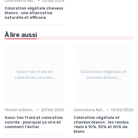
•
Colorations Naturelles et Bio
12/06/2025
Coloration végétale cheveux
blancs : une alternative
naturelle et efficace
À lire aussi
Sous-ton froid et
Coloration végétale et
coloration cuivrée...
cheveux blancs...
•
•
Choisir la Bonne Teinte
20/06/2026
Colorations Naturelles et Bio
12/06/2026
Sous-ton froid et coloration
Coloration végétale et
cuivrée : pourquoi ça vire et
cheveux blancs : les rendus
comment l'éviter
réels à 10%, 30% et 50% de
blanc