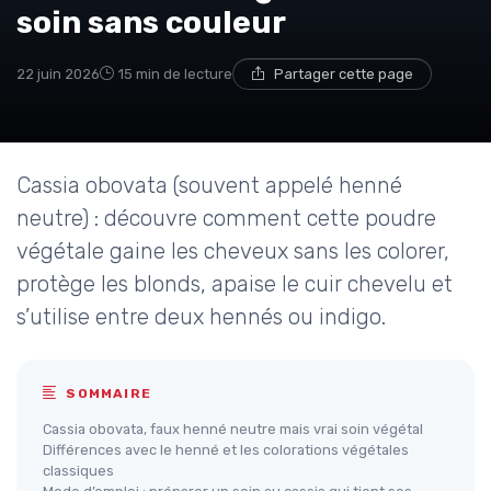
soin sans couleur
22 juin 2026
15 min de lecture
Partager cette page
Cassia obovata (souvent appelé henné
neutre) : découvre comment cette poudre
végétale gaine les cheveux sans les colorer,
protège les blonds, apaise le cuir chevelu et
s’utilise entre deux hennés ou indigo.
SOMMAIRE
Cassia obovata, faux henné neutre mais vrai soin végétal
Différences avec le henné et les colorations végétales
classiques