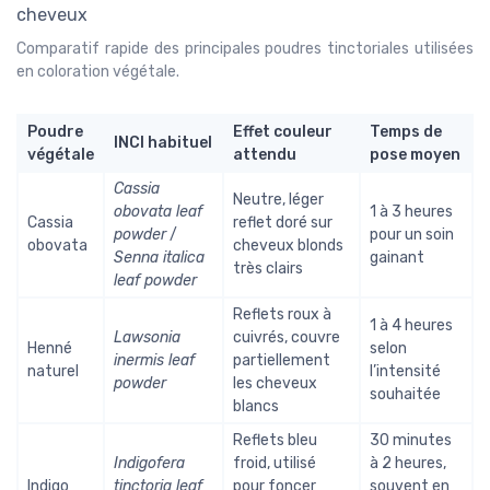
Comparatif rapide des principales poudres tinctoriales utilisées
en coloration végétale.
Poudre
Effet couleur
Temps de
INCI habituel
végétale
attendu
pose moyen
Cassia
Neutre, léger
obovata leaf
1 à 3 heures
Cassia
reflet doré sur
powder
/
pour un soin
obovata
cheveux blonds
Senna italica
gainant
très clairs
leaf powder
Reflets roux à
1 à 4 heures
Lawsonia
cuivrés, couvre
Henné
selon
inermis leaf
partiellement
naturel
l’intensité
powder
les cheveux
souhaitée
blancs
Reflets bleu
30 minutes
Indigofera
froid, utilisé
à 2 heures,
Indigo
tinctoria leaf
pour foncer
souvent en