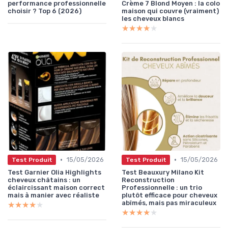
performance professionnelle
Crème 7 Blond Moyen : la colo
choisir ? Top 6 (2026)
maison qui couvre (vraiment)
les cheveux blancs
★★★★★
★★★★★
•
•
15/05/2026
15/05/2026
Test Produit
Test Produit
Test Garnier Olia Highlights
Test Beauxury Milano Kit
cheveux châtains : un
Reconstruction
éclaircissant maison correct
Professionnelle : un trio
mais à manier avec réaliste
plutôt efficace pour cheveux
abîmés, mais pas miraculeux
★★★★★
★★★★★
★★★★★
★★★★★