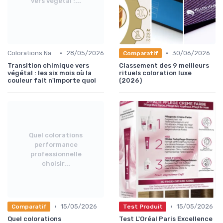
vers végétal :...
•
•
Colorations Naturelles et Bio
28/05/2026
30/06/2026
Comparatif
Transition chimique vers
Classement des 9 meilleurs
végétal : les six mois où la
rituels coloration luxe
couleur fait n'importe quoi
(2026)
Quel colorations
performance
professionnelle
choisir...
•
•
15/05/2026
15/05/2026
Comparatif
Test Produit
Quel colorations
Test L'Oréal Paris Excellence