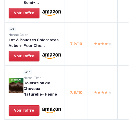
Semi-...
Voir l'offre
#9
Henné Color
Lot 6 Poudres Colorantes
7.9/10
★★★★★
★★★★★
Auburn Pour Che...
Voir l'offre
#10
Herbal Time
Coloration de
Cheveux
7.8/10
★★★★★
★★★★★
Naturelle- Henné
-...
Voir l'offre