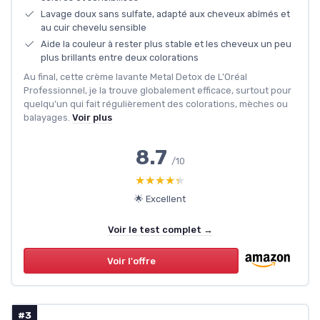
Lavage doux sans sulfate, adapté aux cheveux abîmés et
au cuir chevelu sensible
Aide la couleur à rester plus stable et les cheveux un peu
plus brillants entre deux colorations
Au final, cette crème lavante Metal Detox de L’Oréal
Professionnel, je la trouve globalement efficace, surtout pour
quelqu’un qui fait régulièrement des colorations, mèches ou
balayages.
Voir plus
8.7
/10
★★★★★
★★★★★
🌟 Excellent
Voir le test complet →
Voir l'offre
#3