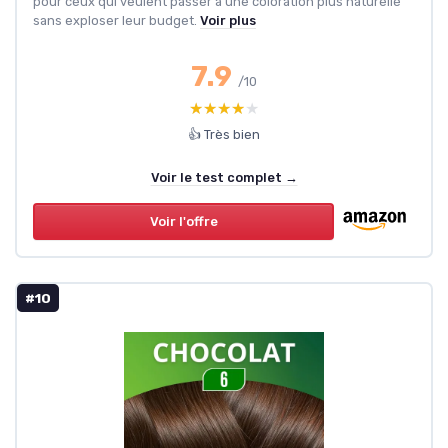
pour ceux qui veulent passer à une coloration plus naturelle
sans exploser leur budget.
Voir plus
7.9
/10
★★★★★
★★★★★
👍 Très bien
Voir le test complet →
Voir l'offre
#10