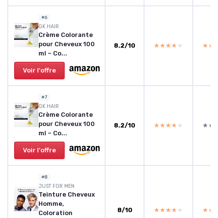
#6
GK HAIR
Crème Colorante
pour Cheveux 100
8.2/10
★★★★★
★★★★★
★★
★★
ml – Co...
Voir l'offre
#7
GK HAIR
Crème Colorante
pour Cheveux 100
8.2/10
★★★★★
★★★★★
★★
★★
ml – Co...
Voir l'offre
#8
JUST FOR MEN
Teinture Cheveux
Homme,
8/10
★★★★★
★★★★★
★★
★★
Coloration