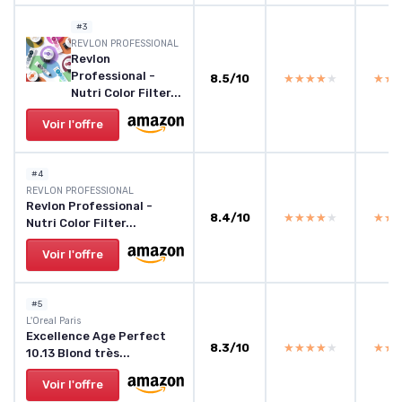
#3
REVLON PROFESSIONAL
Revlon
Professional -
8.5/10
★★★★★
★★★★★
★★
★★
Nutri Color Filter...
Voir l'offre
#4
REVLON PROFESSIONAL
Revlon Professional -
8.4/10
★★★★★
★★★★★
★★
★★
Nutri Color Filter...
Voir l'offre
#5
L'Oreal Paris
Excellence Age Perfect
8.3/10
★★★★★
★★★★★
★★
★★
10.13 Blond très...
Voir l'offre