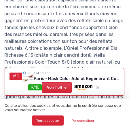
enrichie en soin, qui enrobe la fibre comme une crème
colorante nourrissante. Les cheveux blonds moyens
gagnent en profondeur avec des reflets sable ou beige,
tandis que les cheveux blond foncé supportent bien
des nuances miel ou caramel, très prisées dans les
meilleures colorations ton sur ton pour des reflets
naturels. À titre d’exemple, L’Oréal Professionnel Dia
Richesse 6.13 (châtain clair cendré doré), Wella
Professionals Color Touch 8/0 (blond clair naturel) ou
Schwarzkopf Igora Vibrance 7-65 (blond moyen
Lothmann
chocolat doré) illustrent bien ce type de rendu subtil.
#1
Paris - Mask Color Addict Regénérant Colorant Cheveux Blonds - Effet Rose Baby Blond - 300ml
Pour comparer les différentes textures de coloration
9/10
Voir l'offre
crème haute précision, il est utile de consulter un
guide spécialisé sur les colorations ton sur ton dédiées
à la brillance.
Ce site utilise des cookies et vous donne le contrôle sur ceux que
vous souhaitez activer
Sur les cheveux blancs, la coloration ton sur ton ne
Tout accepter
Personnaliser
couvre pas toujours à cent pour cent mais floute la
repousse et adoucit le contraste, ce qui reste très