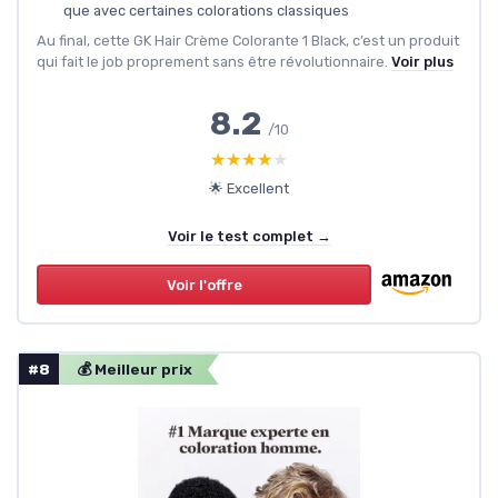
que avec certaines colorations classiques
Au final, cette GK Hair Crème Colorante 1 Black, c’est un produit
qui fait le job proprement sans être révolutionnaire.
Voir plus
8.2
/10
★★★★★
★★★★★
🌟 Excellent
Voir le test complet →
Voir l'offre
#8
💰 Meilleur prix