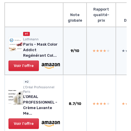
Rapport
Note
qualité-
globale
prix
Des
#1
Lothmann
Paris - Mask Color
Addict
9/10
★★★★★
★★★★★
★★
★★
Regénérant Col...
Voir l'offre
#2
L'Oréal Professionnel
Paris
L'OREAL
PROFESSIONNEL -
8.7/10
★★★★★
★★★★★
★★
★★
Crème Lavante
Me...
Voir l'offre