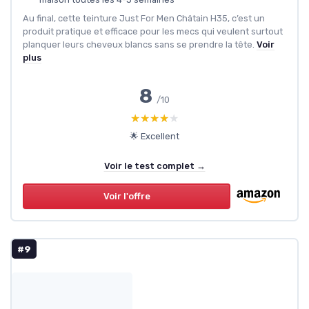
Au final, cette teinture Just For Men Châtain H35, c’est un
produit pratique et efficace pour les mecs qui veulent surtout
planquer leurs cheveux blancs sans se prendre la tête.
Voir
plus
8
/10
★★★★★
★★★★★
🌟 Excellent
Voir le test complet →
Voir l'offre
#9