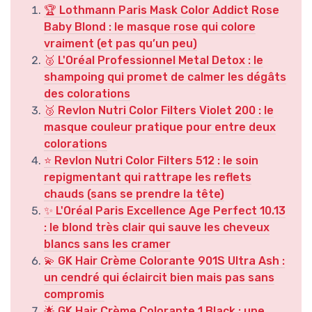
🏆 Lothmann Paris Mask Color Addict Rose
Baby Blond : le masque rose qui colore
vraiment (et pas qu’un peu)
🥈 L'Oréal Professionnel Metal Detox : le
shampoing qui promet de calmer les dégâts
des colorations
🥉 Revlon Nutri Color Filters Violet 200 : le
masque couleur pratique pour entre deux
colorations
⭐ Revlon Nutri Color Filters 512 : le soin
repigmentant qui rattrape les reflets
chauds (sans se prendre la tête)
✨ L'Oréal Paris Excellence Age Perfect 10.13
: le blond très clair qui sauve les cheveux
blancs sans les cramer
💫 GK Hair Crème Colorante 901S Ultra Ash :
un cendré qui éclaircit bien mais pas sans
compromis
🌟 GK Hair Crème Colorante 1 Black : une