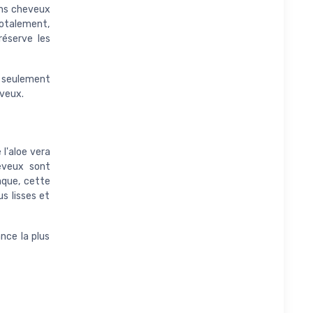
ans cheveux
otalement,
réserve les
s seulement
eveux.
 l'aloe vera
eveux sont
aque, cette
s lisses et
nce la plus