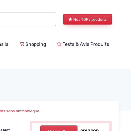
Nos TOPs produits
s la
Shopping
Tests & Avis Produits
ntes sans ammoniaque
vec