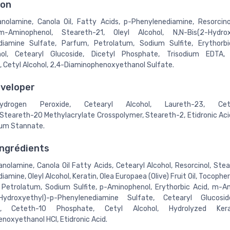
ion
nolamine, Canola Oil, Fatty Acids, p-Phenylenediamine, Resorcino
m-Aminophenol, Steareth-21, Oleyl Alcohol, N,N-Bis(2-Hydrox
diamine Sulfate, Parfum, Petrolatum, Sodium Sulfite, Erythorbi
ol, Cetearyl Glucoside, Dicetyl Phosphate, Trisodium EDTA,
 Cetyl Alcohol, 2,4-Diaminophenoxyethanol Sulfate.
eveloper
drogen Peroxide, Cetearyl Alcohol, Laureth-23, Cete
Steareth-20 Methylacrylate Crosspolymer, Steareth-2, Etidronic Aci
ium Stannate.
ingrédients
anolamine, Canola Oil Fatty Acids, Cetearyl Alcohol, Resorcinol, Stea
amine, Oleyl Alcohol, Keratin, Olea Europaea (Olive) Fruit Oil, Tocophe
 Petrolatum, Sodium Sulfite, p-Aminophenol, Erythorbic Acid, m-A
-Hydroxyethyl)-p-Phenylenediamine Sulfate, Cetearyl Glucosid
e, Ceteth-10 Phosphate, Cetyl Alcohol, Hydrolyzed Kera
noxyethanol HCl, Etidronic Acid.