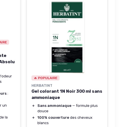
AIRE
nte
 Absolu
d'odeur
🔥 POPULAIRE
s
HERBATINT
Gel colorant 1N Noir 300 ml sans
eurs
:
ammoniaque
ur un
＋
Sans ammoniaque
— formule plus
douce
de la
＋
100% couverture
des cheveux
blancs