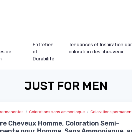
t
Entretien
Tendances et Inspiration dan
es de
et
coloration des cheuveux
n
Durabilité
JUST FOR MEN
s permanentes
Colorations sans ammoniaque
Colorations permane
re Cheveux Homme, Coloration Semi-
nente pour Homme, Sans Ammoniaque, a