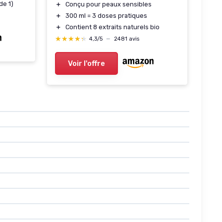
de 1)
＋
Conçu pour peaux sensibles
＋
300 ml = 3 doses pratiques
＋
Contient 8 extraits naturels bio
★★★★★
★★★★★
4,3/5
—
2481 avis
Voir l'offre