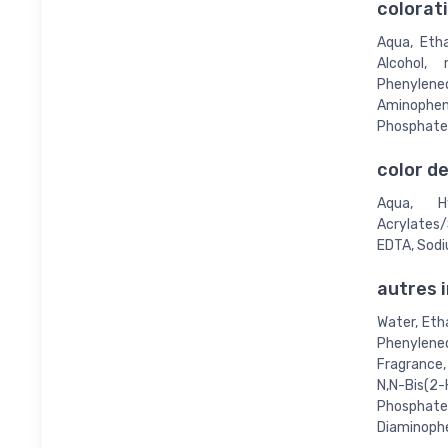
colorat
Aqua, Etha
Alcohol, 
Phenylene
Aminophen
Phosphate,
color d
Aqua, Hy
Acrylates/
EDTA, Sod
autres 
Water, Eth
Phenylenedi
Fragrance,
N,N-Bis(2
Phosphat
Diaminophe