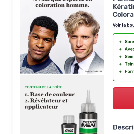
Kérati
Colora
Voir la bo
＋
San
＋
Avec
＋
Sem
＋
Tein
＋
Form
Descri