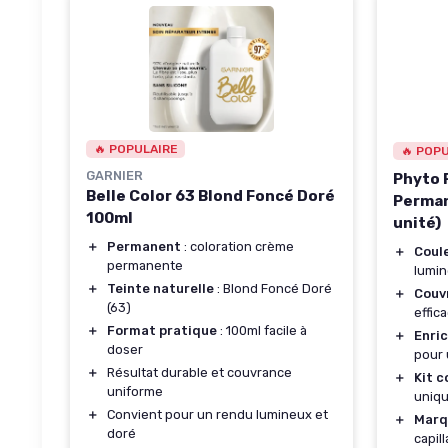
🔥 POPULAIRE
🔥 POP
GARNIER
Phyto P
Belle Color 63 Blond Foncé Doré
Perman
100ml
unité)
＋
Permanent
: coloration crème
＋
Coul
permanente
lumi
＋
Teinte naturelle
: Blond Foncé Doré
＋
Couv
(63)
effic
＋
Format pratique
: 100ml facile à
＋
Enri
doser
pour 
＋
Résultat durable et couvrance
＋
Kit 
uniforme
uniqu
＋
Convient pour un rendu lumineux et
＋
Marq
doré
capill