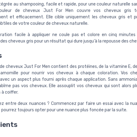
tégrée au shampooing, facile et rapide, pour une couleur naturelle s
couleur de cheveux Just For Men couvre vos cheveux gris t
ment et efficacement. Elle cible uniquement les cheveux gris et p
btiles de votre couleur de cheveux naturelle.
ration facile à appliquer ne coule pas et colore en cinq minute
des cheveux gris pour un résultat qui dure jusqu'à la repousse des ch
s
de cheveux Just For Men contient des protéines, de la vitamine E, de
camomille pour nourrir vos cheveux à chaque coloration. Vos ch
 avec un aspect plus fourni après chaque application. Sans ammoni
abîme pas vos cheveux. Elle assouplit vos cheveux qui sont alors plu
 à coiffer.
ez entre deux nuances ? Commencez par faire un essai avec la nua
s pourrez toujours opter pour une nuance plus foncée par la suite.
ients