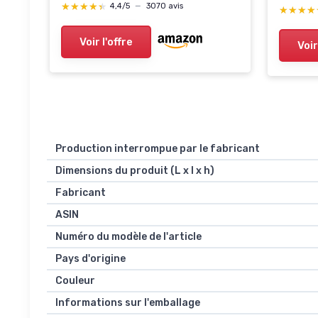
★★★★★
★★★★★
4,4/5
—
3070 avis
★★★★
★★★★
Voir l'offre
Voir
Production interrompue par le fabricant
Dimensions du produit (L x l x h)
Fabricant
ASIN
Numéro du modèle de l'article
Pays d'origine
Couleur
Informations sur l'emballage