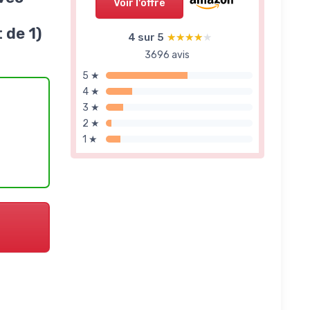
Voir l'offre
 de 1)
4 sur 5
★★★★★
★★★★★
3696 avis
5 ★
4 ★
3 ★
2 ★
1 ★