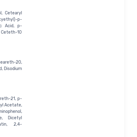
l, Cetearyl
yethyl)-p-
c Acid, p-
 Ceteth-10
areth-20,
d, Disodium
reth-21, p-
ryl Acetate,
minophenol,
e, Dicetyl
tin, 2,4-