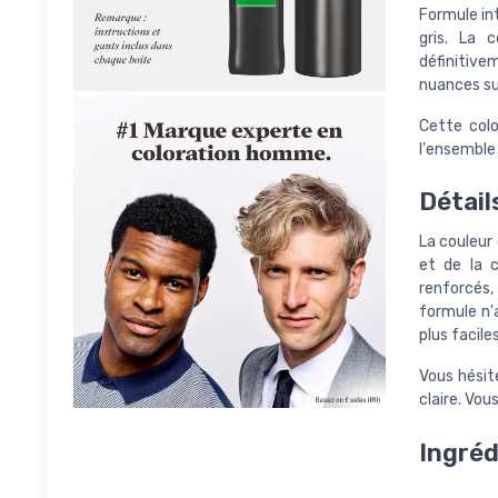
Formule in
gris. La 
définitive
nuances su
Cette colo
l'ensemble 
Détail
La couleur 
et de la 
renforcés,
formule n'
plus faciles
Vous hésit
claire. Vou
Ingréd