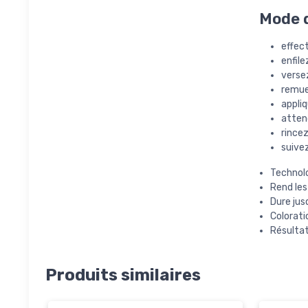
Mode d
effect
enfile
versez
remu
appliq
atten
rince
suivez
Technolo
Rend les
Dure jus
Colorati
Résultat
Produits similaires