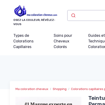
Panneau de gestion des cookies
OSEZ LA COULEUR, RÉVÉLEZ-
VOUS
Types de
Soins pour
Guides e
Colorations
Cheveux
Techniqu
Capillaires
Colorés
Coloratio
Ma coloration cheveux
Shopping
Colorations capillaire
Teintu
Perma