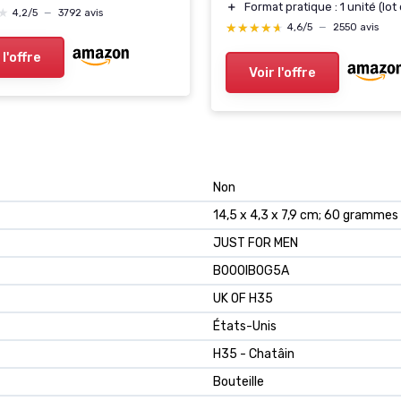
＋
Format pratique : 1 unité (lot 
★
★
4,2/5
—
3792 avis
★★★★★
★★★★★
4,6/5
—
2550 avis
 l'offre
Voir l'offre
Non
14,5 x 4,3 x 7,9 cm; 60 grammes
JUST FOR MEN
B000IB0G5A
UK OF H35
États-Unis
H35 - Chatâin
Bouteille