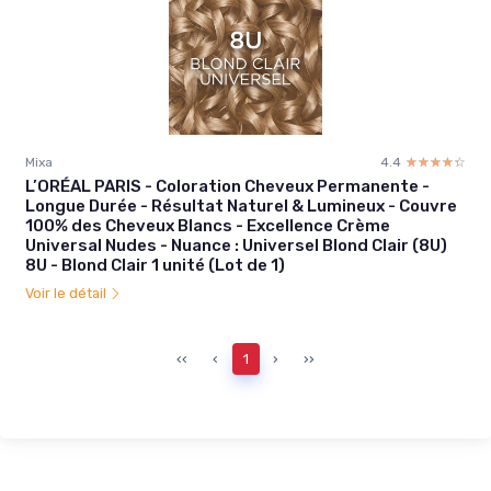
Mixa
4.4
☆☆☆☆☆
★★★★★
L’ORÉAL PARIS - Coloration Cheveux Permanente -
Longue Durée - Résultat Naturel & Lumineux - Couvre
100% des Cheveux Blancs - Excellence Crème
Universal Nudes - Nuance : Universel Blond Clair (8U)
8U - Blond Clair 1 unité (Lot de 1)
Voir le détail
‹‹
‹
1
›
››