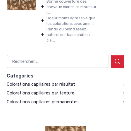
Bonne couverture des
+
cheveux blancs, surtout sur
l...
Odeur moins agressive que
+
les colorations avec amm...
Rendu du blond assez
+
naturel sur base châtain
clai...
Catégories
Colorations capillaires par résultat
1
Colorations capillaires par texture
1
Colorations capillaires permanentes
1