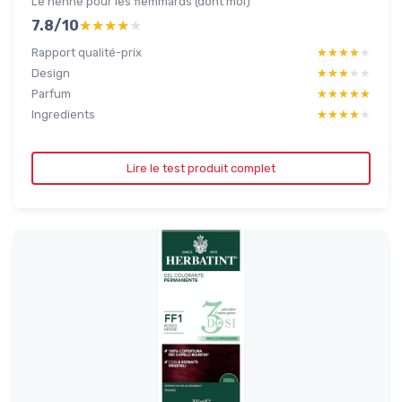
Le henné pour les flemmards (dont moi)
7.8/10
★★★★★
★★★★★
Rapport qualité-prix
★★★★★
★★★★★
Design
★★★★★
★★★★★
Parfum
★★★★★
★★★★★
Ingredients
★★★★★
★★★★★
Lire le test produit complet