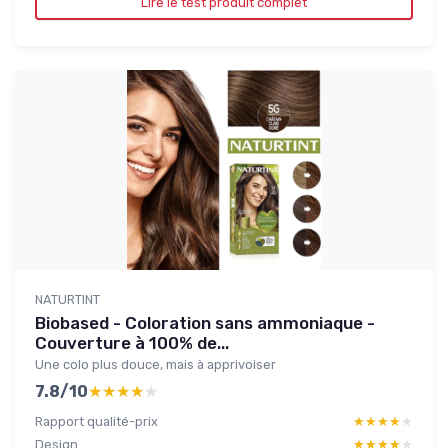
Lire le test produit complet
NATURTINT
Biobased - Coloration sans ammoniaque -
Couverture à 100% de...
Une colo plus douce, mais à apprivoiser
7.8/10
★★★★★
★★★★★
Rapport qualité-prix
★★★★★
★★★★★
Design
★★★★★
★★★★★