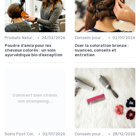
•
•
Produits Naturels et Bio pour Entretien
24/02/2026
Conseils pour Prolonger la Couleur
02/01/2026
Poudre d’amla pour les
Oser la coloration bronze :
cheveux colorés : un soin
nuances, conseils et
ayurvédique bio d’exception
entretien
Comment bien choisir
son shampoing...
•
•
Soins Post-Coloration
02/01/2026
Conseils pour Cheveux Abîmés
28/12/2025