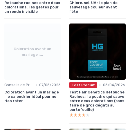
Retouche racines entre deux
Chlore, sel, UV : le plan de
colorations : les gestes pour
sauvetage couleur avant
un rendu invisible
l'été
Coloration avant un
mariage :...
•
•
Conseils de Professionnels
07/05/2026
08/04/2026
Test Produit
Coloration avant un mariage
Test Hair Genetics Retouche
: le calendrier idéal pour ne
Racines : la poudre qui sauve
rien rater
entre deux colorations (sans
faire de gros dégâts au
portefeuille)
★★★★★
★★★★★