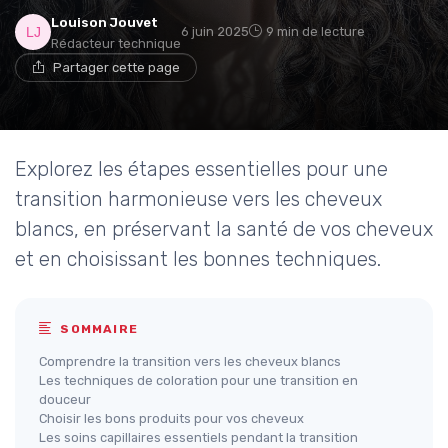
Louison Jouvet
6 juin 2025
9 min de lecture
Rédacteur technique
Partager cette page
Explorez les étapes essentielles pour une
transition harmonieuse vers les cheveux
blancs, en préservant la santé de vos cheveux
et en choisissant les bonnes techniques.
SOMMAIRE
Comprendre la transition vers les cheveux blancs
Les techniques de coloration pour une transition en
douceur
Choisir les bons produits pour vos cheveux
Les soins capillaires essentiels pendant la transition