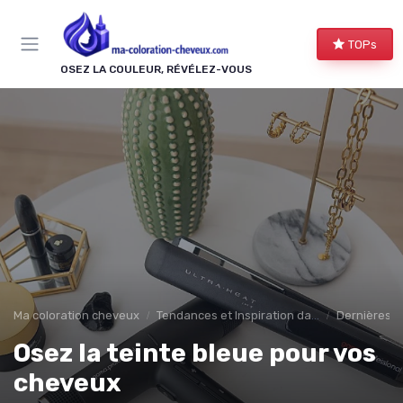
Panneau de gestion des cookies
TOPs
OSEZ LA COULEUR, RÉVÉLEZ-VOUS
Ma coloration cheveux
Tendances et Inspiration dans la coloration des cheuveux
Dernières T
Osez la teinte bleue pour vos
cheveux