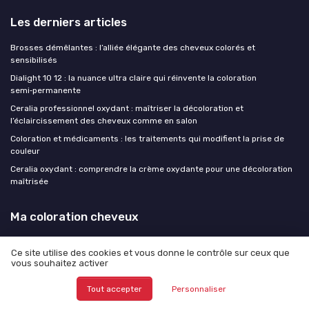
Les derniers articles
Brosses démêlantes : l’alliée élégante des cheveux colorés et
sensibilisés
Dialight 10 12 : la nuance ultra claire qui réinvente la coloration
semi‑permanente
Ceralia professionnel oxydant : maîtriser la décoloration et
l’éclaircissement des cheveux comme en salon
Coloration et médicaments : les traitements qui modifient la prise de
couleur
Ceralia oxydant : comprendre la crème oxydante pour une décoloration
maîtrisée
Ma coloration cheveux
Ce site utilise des cookies et vous donne le contrôle sur ceux que
vous souhaitez activer
Mentions légales
Politique de confidentialité
Tout accepter
Personnaliser
© Ma coloration cheveux 2026