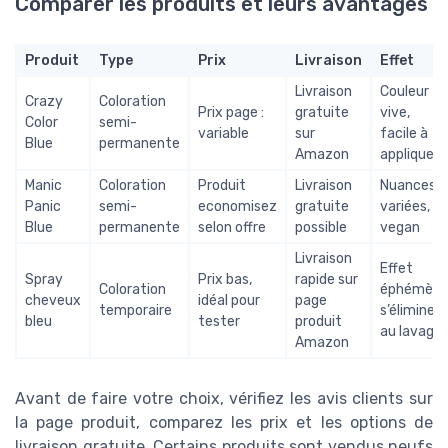
Comparer les produits et leurs avantages
Produit
Type
Prix
Livraison
Effet
Livraison
Couleur
Crazy
Coloration
Prix page :
gratuite
vive,
Color
semi-
variable
sur
facile à
Blue
permanente
Amazon
appliquer
Manic
Coloration
Produit
Livraison
Nuances
Panic
semi-
economisez
gratuite
variées,
Blue
permanente
selon offre
possible
vegan
Livraison
Effet
Spray
Prix bas,
rapide sur
Coloration
éphémère
cheveux
idéal pour
page
temporaire
s’élimine
bleu
tester
produit
au lavage
Amazon
Avant de faire votre choix, vérifiez les avis clients sur
la page produit, comparez les prix et les options de
livraison gratuite. Certains produits sont vendus neufs