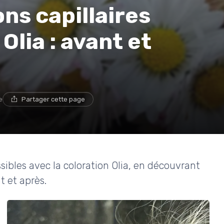
ns capillaires
Olia : avant et
e
Partager cette page
ssibles avec la coloration Olia, en découvrant
t et après.