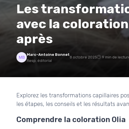
Les transformatio
avec la coloration 
après
Marc-Antoine Bonnet
8 octobre 2025
9 min de lectur
Resp. éditorial
Explorez les transformations capillaires po
les étapes, les conseils et les résultats avan
Comprendre la coloration Olia