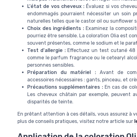
L'état de vos cheveux :
Évaluez si vos cheveu
endommagés pourraient nécessiter un soin p
naturelles telles que le castor oil ou sunflower s
Choix des ingrédients :
Examinez la compositi
pourriez être sensible. La coloration Olia est co
souvent présentes, comme le sodium et le paraf
Test d'allergie :
Effectuez un test cutané 48 h
comme le parfum fragrance ou le cetearyl alco
personnes sensibles.
Préparation du matériel :
Avant de commen
accessoires nécessaires : gants, pinceau, et cr
Précautions supplémentaires :
En cas de colo
Les cheveux châtain par exemple, peuvent avo
disparités de teinte.
En prêtant attention à ces détails, vous assurez à
plus de conseils pratiques, visitez notre article sur
l
Application de la coloration Ol