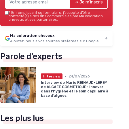
➔ Je m'inscris
*
En remplissant ce formulaire, j’accepte d’être
contacté(e) à des fins commerciales par Ma coloration
cheveux et ses partenaires.
Ma coloration cheveux
Ajoutez-nous à vos sources préférées sur Google
Parole d'experts
•
24/07/2026
Interview
Interview de Marie REINAUD-LEREY
de ALGAÉE COSMÉTIQUE : Innover
dans l’hygiène et le soin capillaire à
base d’algues
Les plus lus