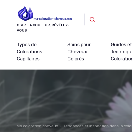
Panneau de gestion des cookies
OSEZ LA COULEUR, RÉVÉLEZ-
VOUS
Types de
Soins pour
Guides e
Colorations
Cheveux
Techniqu
Capillaires
Colorés
Coloratio
Ma coloration cheveux
Tendances et Inspiration dans la col