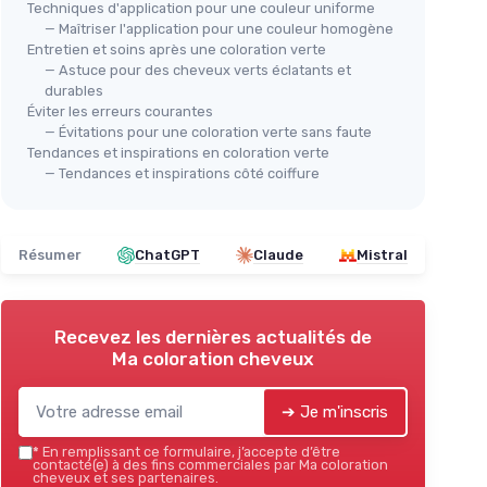
Techniques d'application pour une couleur uniforme
— Maîtriser l'application pour une couleur homogène
Entretien et soins après une coloration verte
— Astuce pour des cheveux verts éclatants et
durables
Éviter les erreurs courantes
— Évitations pour une coloration verte sans faute
Tendances et inspirations en coloration verte
— Tendances et inspirations côté coiffure
Résumer
ChatGPT
Claude
Mistral
Recevez les dernières actualités de
Ma coloration cheveux
➔ Je m'inscris
*
En remplissant ce formulaire, j’accepte d’être
contacté(e) à des fins commerciales par Ma coloration
cheveux et ses partenaires.