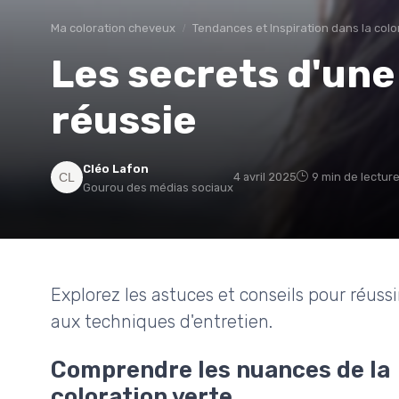
Ma coloration cheveux
Tendances et Inspiration dans la col
Les secrets d'une
réussie
Cléo Lafon
4 avril 2025
9 min de lectur
Gourou des médias sociaux
Explorez les astuces et conseils pour réussi
aux techniques d'entretien.
Comprendre les nuances de la
coloration verte