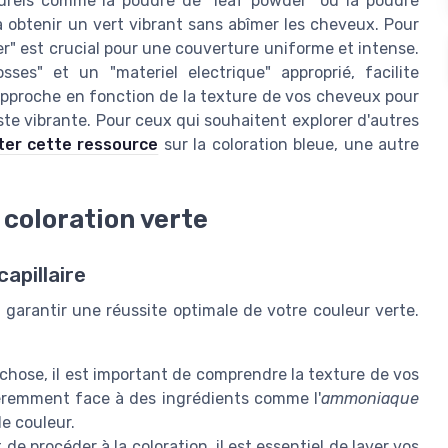
aturels comme la poudre de "leaf powder" ou la poudre
 à obtenir un vert vibrant sans abîmer les cheveux. Pour
r" est crucial pour une couverture uniforme et intense.
sses" et un "materiel electrique" approprié, facilite
 approche en fonction de la texture de vos cheveux pour
ste vibrante. Pour ceux qui souhaitent explorer d'autres
ter cette ressource
sur la coloration bleue, une autre
coloration verte
apillaire
 garantir une réussite optimale de votre couleur verte.
hose, il est important de comprendre la texture de vos
féremment face à des ingrédients comme l'
ammoniaque
e couleur.
de procéder à la coloration, il est essentiel de laver vos