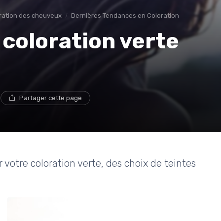
oration des cheuveux
Dernières Tendances en Coloration
 coloration verte
e
Partager cette page
r votre coloration verte, des choix de teintes