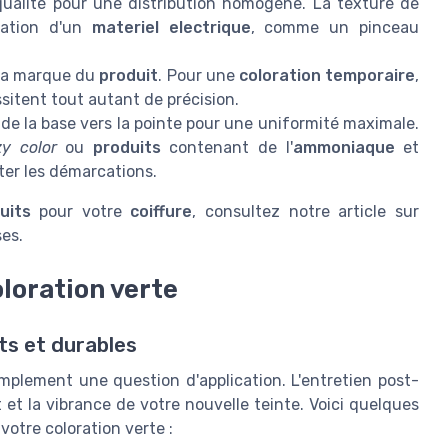
ualité pour une distribution homogène. La texture de
isation d'un
materiel electrique
, comme un pinceau
 la marque du
produit
. Pour une
coloration temporaire
,
sitent tout autant de précision.
de la base vers la pointe pour une uniformité maximale.
zy color
ou
produits
contenant de l'
ammoniaque
et
ter les démarcations.
uits
pour votre
coiffure
, consultez notre article sur
es.
oloration verte
ts et durables
implement une question d'application. L'entretien post-
t et la vibrance de votre nouvelle teinte. Voici quelques
votre coloration verte :