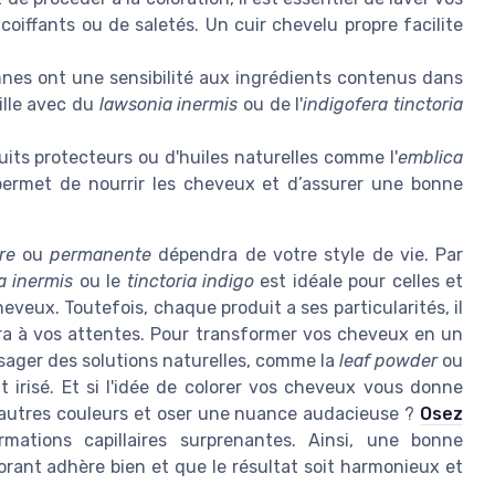
oiffants ou de saletés. Un cuir chevelu propre facilite
nes ont une sensibilité aux ingrédients contenus dans
eille avec du
lawsonia inermis
ou de l'
indigofera tinctoria
uits protecteurs ou d'huiles naturelles comme l'
emblica
 permet de nourrir les cheveux et d’assurer une bonne
re
ou
permanente
dépendra de votre style de vie. Par
 inermis
ou le
tinctoria indigo
est idéale pour celles et
veux. Toutefois, chaque produit a ses particularités, il
dra à vos attentes. Pour transformer vos cheveux en un
isager des solutions naturelles, comme la
leaf powder
ou
 irisé. Et si l'idée de colorer vos cheveux vous donne
d'autres couleurs et oser une nuance audacieuse ?
Osez
mations capillaires surprenantes. Ainsi, une bonne
lorant adhère bien et que le résultat soit harmonieux et