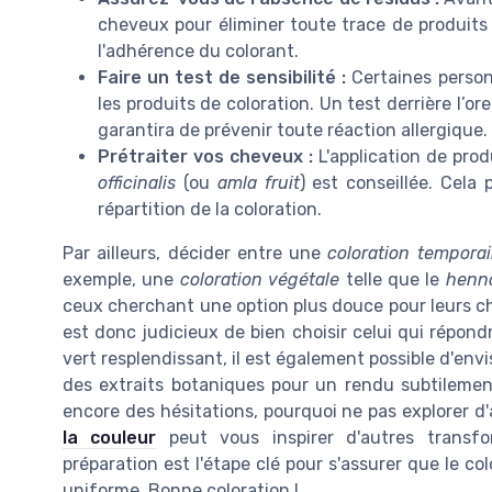
cheveux pour éliminer toute trace de produits c
l'adhérence du colorant.
Faire un test de sensibilité :
Certaines person
les produits de coloration. Un test derrière l’or
garantira de prévenir toute réaction allergique.
Prétraiter vos cheveux :
L'application de prod
officinalis
(ou
amla fruit
) est conseillée. Cela
répartition de la coloration.
Par ailleurs, décider entre une
coloration temporai
exemple, une
coloration végétale
telle que le
henna
ceux cherchant une option plus douce pour leurs che
est donc judicieux de bien choisir celui qui répon
vert resplendissant, il est également possible d'env
des extraits botaniques pour un rendu subtilement
encore des hésitations, pourquoi ne pas explorer 
la couleur
peut vous inspirer d'autres transfor
préparation est l'étape clé pour s'assurer que le co
uniforme. Bonne coloration !