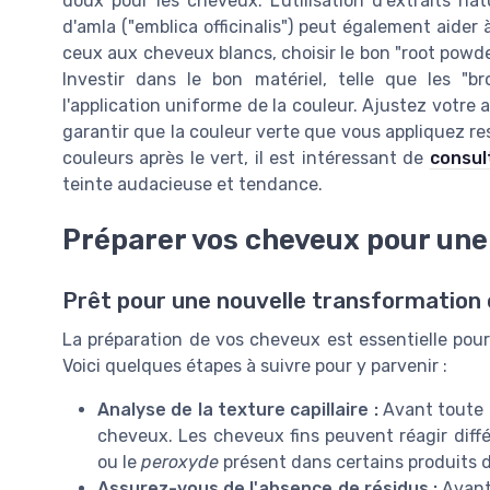
doux pour les cheveux. L'utilisation d'extraits n
d'amla ("emblica officinalis") peut également aider
ceux aux cheveux blancs, choisir le bon "root powde
Investir dans le bon matériel, telle que les "bro
l'application uniforme de la couleur. Ajustez votre
garantir que la couleur verte que vous appliquez re
couleurs après le vert, il est intéressant de
consul
teinte audacieuse et tendance.
Préparer vos cheveux pour une 
Prêt pour une nouvelle transformation c
La préparation de vos cheveux est essentielle pour
Voici quelques étapes à suivre pour y parvenir :
Analyse de la texture capillaire :
Avant toute c
cheveux. Les cheveux fins peuvent réagir dif
ou le
peroxyde
présent dans certains produits d
Assurez-vous de l'absence de résidus :
Avant 