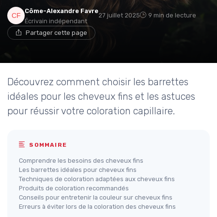
Côme-Alexandre Favre
27 juillet 2025
9 min de lecture
Écrivain indépendant
Partager cette page
Découvrez comment choisir les barrettes
idéales pour les cheveux fins et les astuces
pour réussir votre coloration capillaire.
SOMMAIRE
Comprendre les besoins des cheveux fins
Les barrettes idéales pour cheveux fins
Techniques de coloration adaptées aux cheveux fins
Produits de coloration recommandés
Conseils pour entretenir la couleur sur cheveux fins
Erreurs à éviter lors de la coloration des cheveux fins