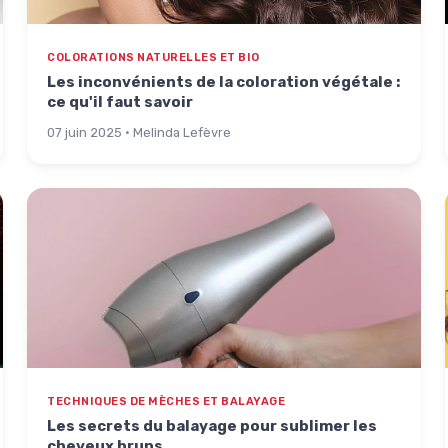
COLORATIONS NATURELLES ET BIO
Les inconvénients de la coloration végétale :
ce qu'il faut savoir
07 juin 2025 · Melinda Lefèvre
TECHNIQUES DE MÈCHES ET BALAYAGE
Les secrets du balayage pour sublimer les
cheveux bruns