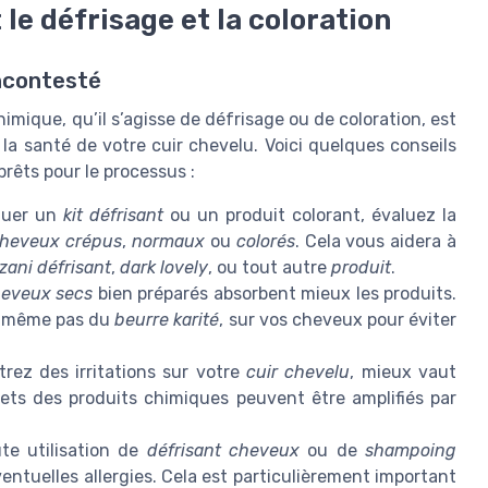
le défrisage et la coloration
ncontesté
mique, qu’il s’agisse de défrisage ou de coloration, est
la santé de votre cuir chevelu. Voici quelques conseils
rêts pour le processus :
quer un
kit défrisant
ou un produit colorant, évaluez la
heveux crépus
,
normaux
ou
colorés
. Cela vous aidera à
zani défrisant
,
dark lovely
, ou tout autre
produit
.
eveux secs
bien préparés absorbent mieux les produits.
le, même pas du
beurre karité
, sur vos cheveux pour éviter
rez des irritations sur votre
cuir chevelu
, mieux vaut
fets des produits chimiques peuvent être amplifiés par
e utilisation de
défrisant cheveux
ou de
shampoing
ventuelles allergies. Cela est particulièrement important