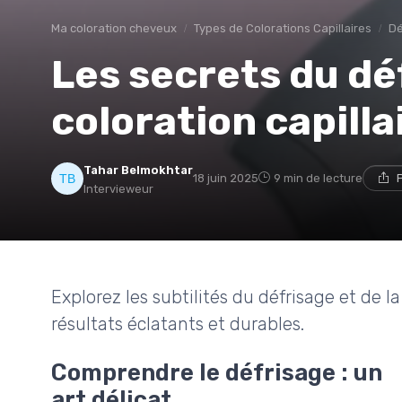
Ma coloration cheveux
Types de Colorations Capillaires
Dé
Les secrets du déf
coloration capilla
Tahar Belmokhtar
18 juin 2025
9 min de lecture
Intervieweur
Explorez les subtilités du défrisage et de la
résultats éclatants et durables.
Comprendre le défrisage : un
art délicat