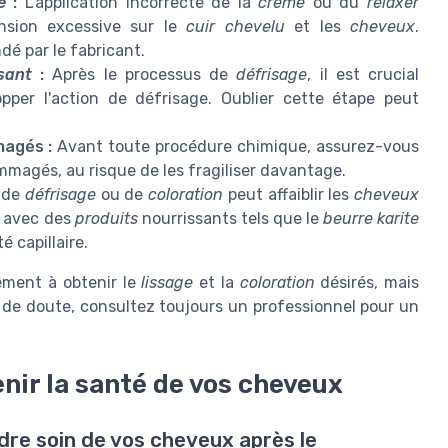
e
:
L'application incorrecte de la
crème
ou du
relaxer
nsion excessive sur le
cuir chevelu
et les
cheveux
.
é par le fabricant.
sant
:
Après le processus de
défrisage
, il est crucial
pper l'action de défrisage. Oublier cette étape peut
agés :
Avant toute procédure chimique, assurez-vous
mmagés, au risque de les fragiliser davantage.
 de
défrisage
ou de
coloration
peut affaiblir les
cheveux
t avec des
produits
nourrissants tels que le
beurre karite
 capillaire.
ement à obtenir le
lissage
et la
coloration
désirés, mais
s de doute, consultez toujours un professionnel pour un
nir la santé de vos cheveux
re soin de vos cheveux après le