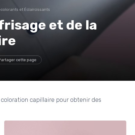
colorants et Éclaircissants
risage et de la
ire
Partager cette page
 coloration capillaire pour obtenir des