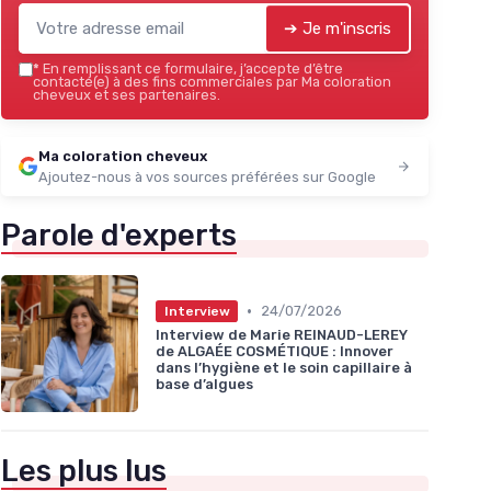
➔ Je m'inscris
*
En remplissant ce formulaire, j’accepte d’être
contacté(e) à des fins commerciales par Ma coloration
cheveux et ses partenaires.
Ma coloration cheveux
Ajoutez-nous à vos sources préférées sur Google
Parole d'experts
•
24/07/2026
Interview
Interview de Marie REINAUD-LEREY
de ALGAÉE COSMÉTIQUE : Innover
dans l’hygiène et le soin capillaire à
base d’algues
Les plus lus