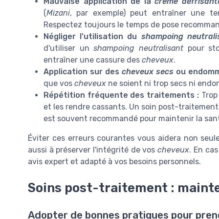
Mauvaise application de la
crème défrisant
(
Mizani
, par exemple) peut entraîner une te
Respectez toujours le temps de pose recommand
Négliger l'utilisation du
shampoing neutrali
d'utiliser un
shampoing
neutralisant
pour sto
entraîner une cassure des
cheveux
.
Application sur des
cheveux secs
ou endomm
que vos
cheveux
ne soient ni trop secs ni endo
Répétition fréquente des traitements :
Trop
et les rendre cassants. Un soin post-traitemen
est souvent recommandé pour maintenir la santé
Éviter ces erreurs courantes vous aidera non seul
aussi à préserver l'intégrité de vos
cheveux
. En ca
avis expert et adapté à vos besoins personnels.
Soins post-traitement : mainte
Adopter de bonnes pratiques pour prend