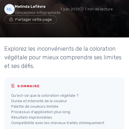
Melinda Lefèvre
7 juin 2025
7 min de lecture
Concepteur Infographiste
Partager cette page
Explorez les inconvénients de la coloration
végétale pour mieux comprendre ses limites
et ses défis.
SOMMAIRE
Qu'est-ce que la coloration végétale ?
Durée et intensité de la couleur
Palette de couleurs limitée
Processus d'application plus long
Résultats imprévisibles
Compatibilité avec les cheveux traités chimiquement