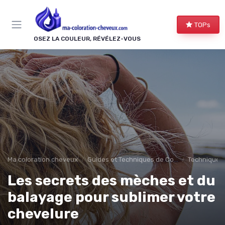
Panneau de gestion des cookies
TOPs
OSEZ LA COULEUR, RÉVÉLEZ-VOUS
Ma coloration cheveux
Guides et Techniques de Coloration
Techniques
Les secrets des mèches et du
balayage pour sublimer votre
chevelure