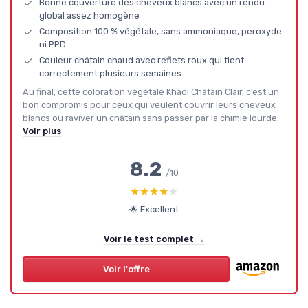
Bonne couverture des cheveux blancs avec un rendu
global assez homogène
Composition 100 % végétale, sans ammoniaque, peroxyde
ni PPD
Couleur châtain chaud avec reflets roux qui tient
correctement plusieurs semaines
Au final, cette coloration végétale Khadi Châtain Clair, c’est un
bon compromis pour ceux qui veulent couvrir leurs cheveux
blancs ou raviver un châtain sans passer par la chimie lourde.
Voir plus
8.2
/10
★★★★★
★★★★★
🌟 Excellent
Voir le test complet →
Voir l'offre