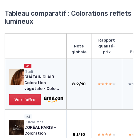
Tableau comparatif : Colorations reflets
lumineux
Rapport
Note
qualité-
globale
prix
Par
#1
Khadi
CHÂTAIN CLAIR
Coloration
8.2/10
★★★★★
★★★★★
★★
★★
végétale - Colo...
Voir l'offre
#2
L'Oreal Paris
L’ORÉAL PARIS -
Coloration
8.1/10
★★★★★
★★★★★
★★
★★