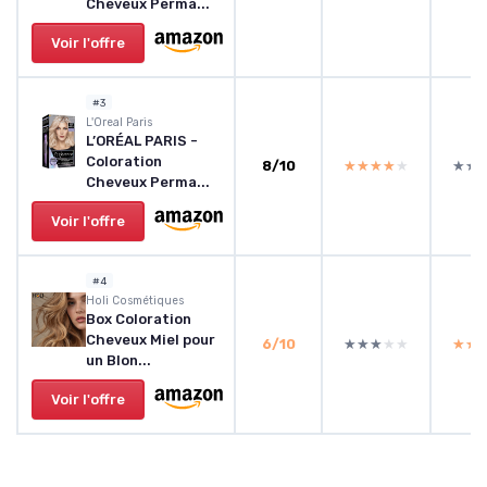
Cheveux Perma...
Voir l'offre
#3
L'Oreal Paris
L’ORÉAL PARIS -
Coloration
8/10
★★★★★
★★★★★
★★
★★
Cheveux Perma...
Voir l'offre
#4
Holi Cosmétiques
Box Coloration
Cheveux Miel pour
6/10
★★★★★
★★★★★
★★
★★
un Blon...
Voir l'offre