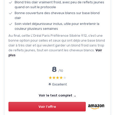
Blond très clair vraiment froid, avec peu de reflets jaunes
quand on suit le protocole
Bonne couverture des cheveux blancs sur base blond
clair
Soin violet déjaunisseur inclus, utile pour entretenir la
couleur plusieurs semaines
Au final, cette L’Oréal Paris Préférence Sibérie 9.12, c’est une
bonne option pour celles et ceux qui ont déjà une base blond
clair à très clair et qui veulent garder un blond froid sans trop
de reflets jaunes, tout en couvrant les cheveux blancs.
Voir
plus
8
/10
★★★★★
★★★★★
🌟 Excellent
Voir le test complet →
Voir l'offre