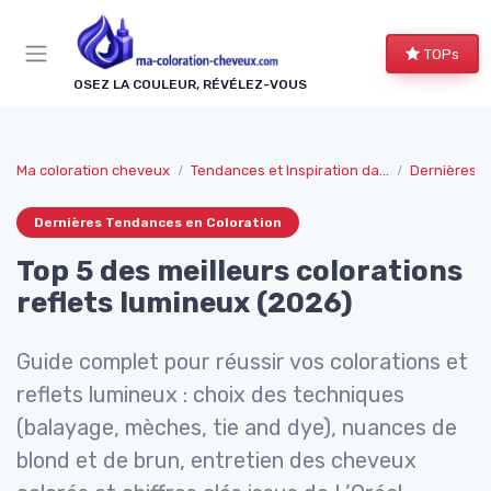
Panneau de gestion des cookies
TOPs
OSEZ LA COULEUR, RÉVÉLEZ-VOUS
Ma coloration cheveux
Tendances et Inspiration dans la coloration des cheuveux
Dernières T
Dernières Tendances en Coloration
Top 5 des meilleurs colorations
reflets lumineux (2026)
Guide complet pour réussir vos colorations et
reflets lumineux : choix des techniques
(balayage, mèches, tie and dye), nuances de
blond et de brun, entretien des cheveux