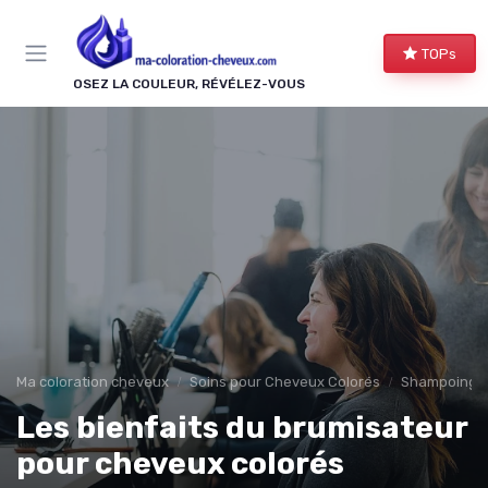
Panneau de gestion des cookies
TOPs
OSEZ LA COULEUR, RÉVÉLEZ-VOUS
Ma coloration cheveux
Soins pour Cheveux Colorés
Shampoings 
Les bienfaits du brumisateur
pour cheveux colorés