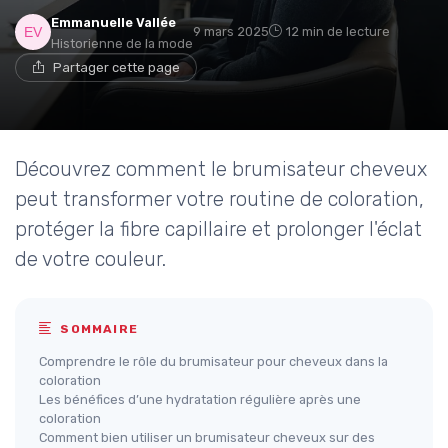
Emmanuelle Vallée
9 mars 2025
12 min de lecture
Historienne de la mode
Partager cette page
Découvrez comment le brumisateur cheveux
peut transformer votre routine de coloration,
protéger la fibre capillaire et prolonger l'éclat
de votre couleur.
SOMMAIRE
Comprendre le rôle du brumisateur pour cheveux dans la
coloration
Les bénéfices d’une hydratation régulière après une
coloration
Comment bien utiliser un brumisateur cheveux sur des