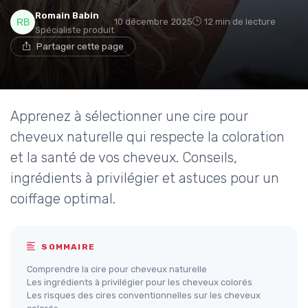
Romain Babin
10 décembre 2025
12 min de lecture
Spécialiste produit
Partager cette page
Apprenez à sélectionner une cire pour
cheveux naturelle qui respecte la coloration
et la santé de vos cheveux. Conseils,
ingrédients à privilégier et astuces pour un
coiffage optimal.
SOMMAIRE
Comprendre la cire pour cheveux naturelle
Les ingrédients à privilégier pour les cheveux colorés
Les risques des cires conventionnelles sur les cheveux