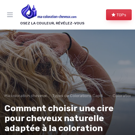
Panneau de gestion des cookies
TOPs
OSEZ LA COULEUR, RÉVÉLEZ-VOUS
Ma coloration cheveux
Types de Colorations Capillaires
Colorations 
Comment choisir une cire
pour cheveux naturelle
adaptée à la coloration