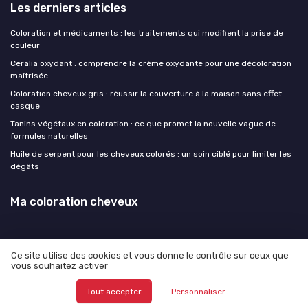
Les derniers articles
Coloration et médicaments : les traitements qui modifient la prise de
couleur
Ceralia oxydant : comprendre la crème oxydante pour une décoloration
maîtrisée
Coloration cheveux gris : réussir la couverture à la maison sans effet
casque
Tanins végétaux en coloration : ce que promet la nouvelle vague de
formules naturelles
Huile de serpent pour les cheveux colorés : un soin ciblé pour limiter les
dégâts
Ma coloration cheveux
Ce site utilise des cookies et vous donne le contrôle sur ceux que
vous souhaitez activer
Mentions légales
Politique de confidentialité
© Ma coloration cheveux 2026
Tout accepter
Personnaliser