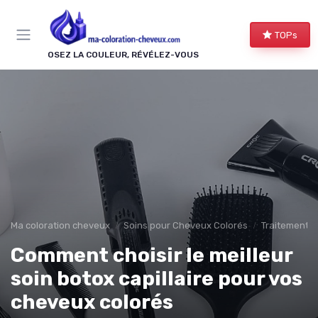
Panneau de gestion des cookies
TOPs
OSEZ LA COULEUR, RÉVÉLEZ-VOUS
Ma coloration cheveux
Soins pour Cheveux Colorés
Traitements 
Comment choisir le meilleur
soin botox capillaire pour vos
cheveux colorés