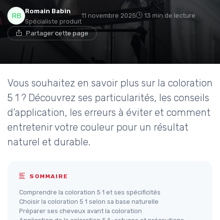
Romain Babin
11 novembre 2025
13 min de lecture
Spécialiste produit
Partager cette page
Vous souhaitez en savoir plus sur la coloration
5 1 ? Découvrez ses particularités, les conseils
d’application, les erreurs à éviter et comment
entretenir votre couleur pour un résultat
naturel et durable.
SOMMAIRE
Comprendre la coloration 5 1 et ses spécificités
Choisir la coloration 5 1 selon sa base naturelle
Préparer ses cheveux avant la coloration