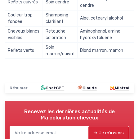
Reflets cuivrés
Soin cendré
cendre
Couleur trop
Shampoing
Aloe, cetearyl alcohol
foncée
clarifiant
Cheveux blancs
Retouche
Aminophenol, amino
visibles
coloration
hydroxytoluene
Soin
Reflets verts
Blond marron, marron
marron/cuivré
Résumer
ChatGPT
Claude
Mistral
Recevez les dernières actualités de
Ma coloration cheveux
➔ Je m'inscris