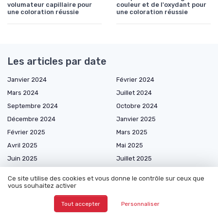
volumateur capillaire pour
couleur et de l'oxydant pour
une coloration réussie
une coloration réussie
Les articles par date
Janvier 2024
Février 2024
Mars 2024
Juillet 2024
Septembre 2024
Octobre 2024
Décembre 2024
Janvier 2025
Février 2025
Mars 2025
Avril 2025
Mai 2025
Juin 2025
Juillet 2025
Août 2025
Septembre 2025
Ce site utilise des cookies et vous donne le contrôle sur ceux que
Octobre 2025
Novembre 2025
vous souhaitez activer
Décembre 2025
Janvier 2026
Tout accepter
Personnaliser
Février 2026
Mars 2026