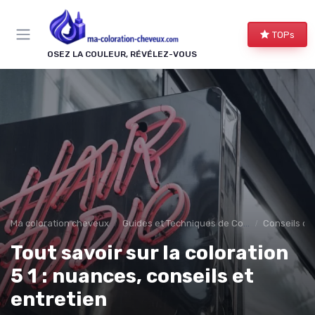
Panneau de gestion des cookies
TOPs
OSEZ LA COULEUR, RÉVÉLEZ-VOUS
Ma coloration cheveux
Guides et Techniques de Coloration
Conseils de
Tout savoir sur la coloration
5 1 : nuances, conseils et
entretien