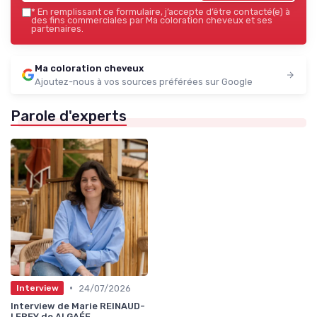
*
En remplissant ce formulaire, j’accepte d’être contacté(e) à
des fins commerciales par Ma coloration cheveux et ses
partenaires.
Ma coloration cheveux
Ajoutez-nous à vos sources préférées sur Google
Parole d'experts
•
24/07/2026
Interview
Interview de Marie REINAUD-
LEREY de ALGAÉE