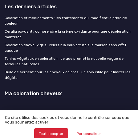
Les derniers articles
Coloration et médicaments : les traitements qui modifient la prise de
couleur
Ceralia oxydant : comprendre la crème oxydante pour une décoloration
maîtrisée
Coloration cheveux gris : réussir la couverture à la maison sans effet
casque
Tanins végétaux en coloration : ce que promet la nouvelle vague de
formules naturelles
Huile de serpent pour les cheveux colorés : un soin ciblé pour limiter les
dégâts
Ma coloration cheveux
Ce site utilise des cookies et vous donne le contrôle sur ceux que
vous souhaitez activer
Mentions légales
Politique de confidentialité
© Ma coloration cheveux 2026
Tout accepter
Personnaliser