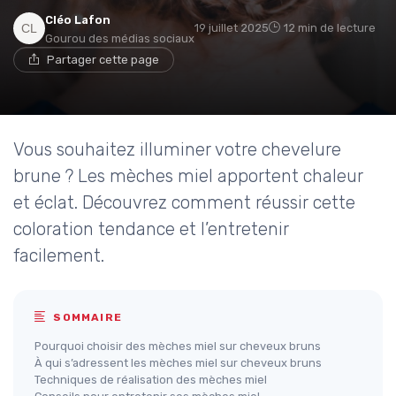
Cléo Lafon
19 juillet 2025
12 min de lecture
Gourou des médias sociaux
Partager cette page
Vous souhaitez illuminer votre chevelure
brune ? Les mèches miel apportent chaleur
et éclat. Découvrez comment réussir cette
coloration tendance et l’entretenir
facilement.
SOMMAIRE
Pourquoi choisir des mèches miel sur cheveux bruns
À qui s’adressent les mèches miel sur cheveux bruns
Techniques de réalisation des mèches miel