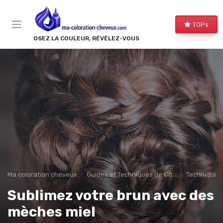
Panneau de gestion des cookies
TOPs
OSEZ LA COULEUR, RÉVÉLEZ-VOUS
Ma coloration cheveux
Guides et Techniques de Coloration
Techniques
Sublimez votre brun avec des
mèches miel