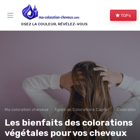
Panneau de gestion des cookies
TOPs
OSEZ LA COULEUR, RÉVÉLEZ-VOUS
Ma coloration cheveux
Types de Colorations Capillaires
Colorations 
Les bienfaits des colorations
végétales pour vos cheveux