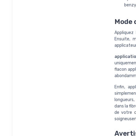
benzyl
Mode d
Appliquez 
Ensuite, 
applicateu
applicati
uniquement
flacon app
abondamm
Enfin, ap
simplement
longueurs,
dans la fib
de votre 
soigneuse
Averti