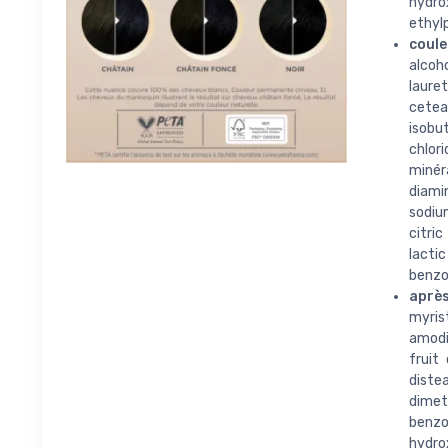
hydro
ethyl
coule
alcoh
laure
cetea
isob
chlori
miné
diami
sodiu
citric
lactic
benzo
aprè
myris
amodi
fruit 
dist
dimet
benz
hydro