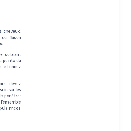
es cheveux.
 du flacon
e.
e colorant
a pointe du
é et rincez
Vous devez
oin sur les
de pénétrer
z l’ensemble
uis rincez