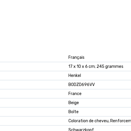
Français
17 x 10 x 6 cm; 245 grammes
Henkel
B0DZD696VV
France
Beige
Boîte
Coloration de cheveu, Renforce
Schwarzkopf