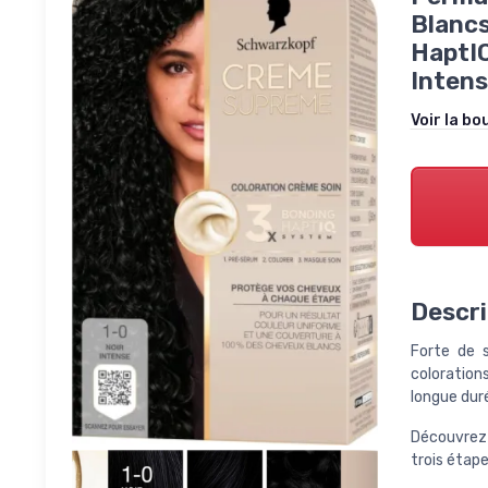
Blancs
HaptIQ
Intens
Voir la bo
Descri
Forte de s
colorations
longue dur
Découvrez
trois étape