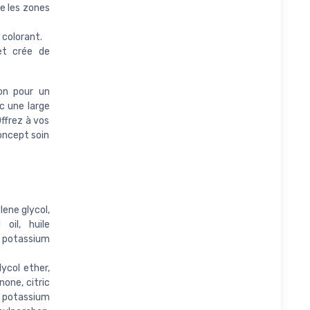
se les zones
colorant.
et crée de
on pour un
c une large
ffrez à vos
oncept soin
lene glycol,
oil, huile
, potassium
lycol ether,
one, citric
, potassium