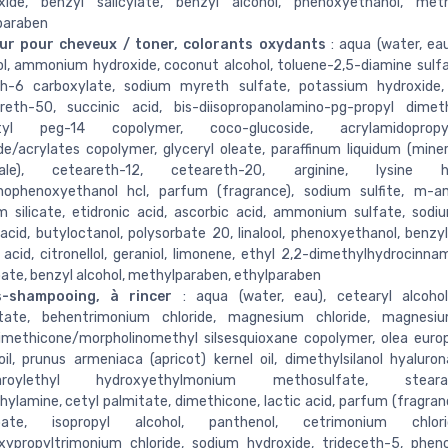
xide, benzyl salicylate, benzyl alcohol, phenoxyethanol, meth
paraben
ur pour cheveux / toner, colorants oxydants
: aqua (water, eau
ol, ammonium hydroxide, coconut alcohol, toluene-2,5-diamine sulf
th-6 carboxylate, sodium myreth sulfate, potassium hydroxide, r
reth-50, succinic acid, bis-diisopropanolamino-pg-propyl dimeth
utyl peg-14 copolymer, coco-glucoside, acrylamidopropyl
de/acrylates copolymer, glyceryl oleate, paraffinum liquidum (mineral
rale), ceteareth-12, ceteareth-20, arginine, lysine 
nophenoxyethanol hcl, parfum (fragrance), sodium sulfite, m-am
m silicate, etidronic acid, ascorbic acid, ammonium sulfate, sodiu
 acid, butyloctanol, polysorbate 20, linalool, phenoxyethanol, benzyl
 acid, citronellol, geraniol, limonene, ethyl 2,2-dimethylhydrocinna
ate, benzyl alcohol, methylparaben, ethylparaben
s-shampooing, à rincer
: aqua (water, eau), cetearyl alcohol,
tate, behentrimonium chloride, magnesium chloride, magnesiu
methicone/morpholinomethyl silsesquioxane copolymer, olea europ
oil, prunus armeniaca (apricot) kernel oil, dimethylsilanol hyalurona
earoylethyl hydroxyethylmonium methosulfate, stearam
hylamine, cetyl palmitate, dimethicone, lactic acid, parfum (fragran
oate, isopropyl alcohol, panthenol, cetrimonium chlor
xypropyltrimonium chloride, sodium hydroxide, trideceth-5, phen