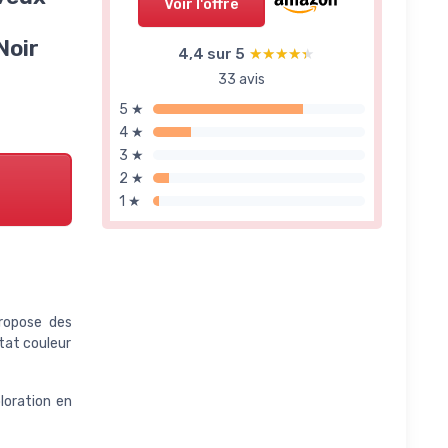
Voir l'offre
Noir
4,4 sur 5
★★★★★
★★★★★
33 avis
5 ★
4 ★
3 ★
2 ★
1 ★
propose des
ltat couleur
oration en