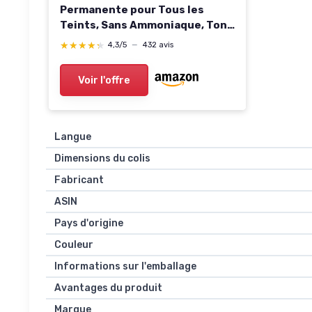
Permanente pour Tous les
Teints, Sans Ammoniaque, Tons
Nude Universels avec
★★★★★
★★★★★
4,3/5
—
432 avis
Couverture Complète des
Cheveux Gris, Crème
Voir l'offre
Excellence, N° 8U Blond Clair
(Blond), 1 Pièce N° 8U - Blond
clair 1 unité (Lot de 1)
Langue
Dimensions du colis
Fabricant
ASIN
Pays d'origine
Couleur
Informations sur l'emballage
Avantages du produit
Marque