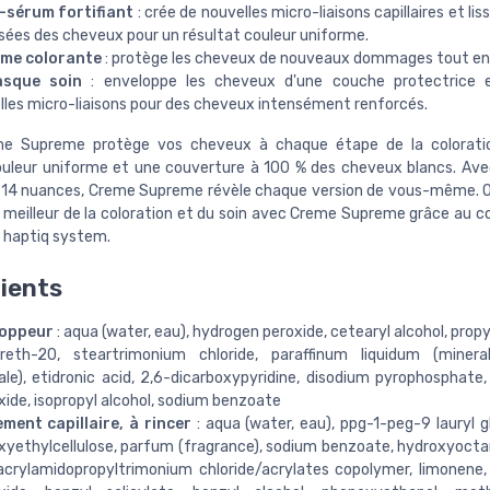
é-sérum fortifiant
: crée de nouvelles micro-liaisons capillaires et lis
isées des cheveux pour un résultat couleur uniforme.
ème colorante
: protège les cheveux de nouveaux dommages tout en 
asque soin
: enveloppe les cheveux d'une couche protectrice 
lles micro-liaisons pour des cheveux intensément renforcés.
eme Supreme protège vos cheveux à chaque étape de la colorati
ouleur uniforme et une couverture à 100 % des cheveux blancs. Ave
 14 nuances, Creme Supreme révèle chaque version de vous-même. O
 meilleur de la coloration et du soin avec Creme Supreme grâce au c
 haptiq system.
ients
loppeur
: aqua (water, eau), hydrogen peroxide, cetearyl alcohol, propy
reth-20, steartrimonium chloride, paraffinum liquidum (mineral 
ale), etidronic acid, 2,6-dicarboxypyridine, disodium pyrophosphate
ide, isopropyl alcohol, sodium benzoate
ement capillaire, à rincer
: aqua (water, eau), ppg-1-peg-9 lauryl g
xyethylcellulose, parfum (fragrance), sodium benzoate, hydroxyoctan
 acrylamidopropyltrimonium chloride/acrylates copolymer, limonene