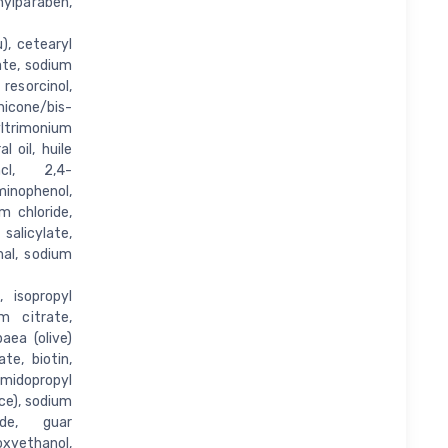
ylparaben,
), cetearyl
ate, sodium
esorcinol,
icone/bis-
trimonium
 oil, huile
hcl, 2,4-
inophenol,
m chloride,
 salicylate,
mal, sodium
 isopropyl
m citrate,
aea (olive)
te, biotin,
idopropyl
ce), sodium
ide, guar
oxyethanol,