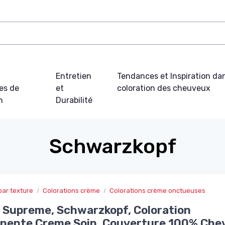
t
Entretien
Tendances et Inspiration dan
es de
et
coloration des cheuveux
n
Durabilité
Schwarzkopf
par texture
Colorations crème
Colorations crème onctueuses
Supreme, Schwarzkopf, Coloration
nente Creme Soin, Couverture 100% Che