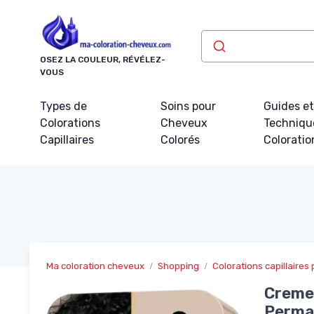
Panneau de gestion des cookies
OSEZ LA COULEUR, RÉVÉLEZ-
VOUS
Types de
Soins pour
Guides e
Colorations
Cheveux
Techniqu
Capillaires
Colorés
Coloratio
Ma coloration cheveux
Shopping
Colorations capillaires 
Creme 
Perma