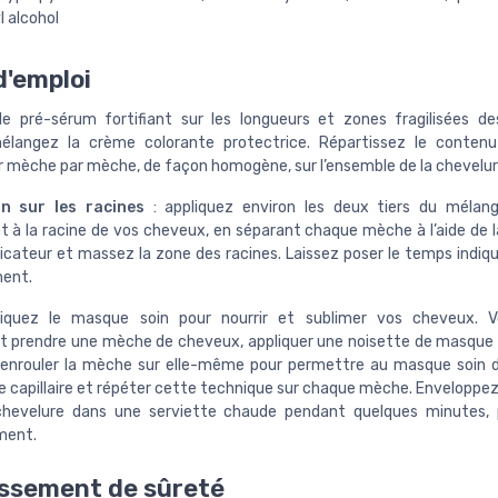
 alcohol
'emploi
le pré-sérum fortifiant sur les longueurs et zones fragilisées d
mélangez la crème colorante protectrice. Répartissez le contenu
r mèche par mèche, de façon homogène, sur l’ensemble de la chevelur
on sur les racines
: appliquez environ les deux tiers du mélang
 à la racine de vos cheveux, en séparant chaque mèche à l’aide de l
licateur et massez la zone des racines. Laissez poser le temps indiqu
ent.
pliquez le masque soin pour nourrir et sublimer vos cheveux. 
 prendre une mèche de cheveux, appliquer une noisette de masque s
 enrouler la mèche sur elle-même pour permettre au masque soin 
re capillaire et répéter cette technique sur chaque mèche. Enveloppe
chevelure dans une serviette chaude pendant quelques minutes, p
ment.
ssement de sûreté