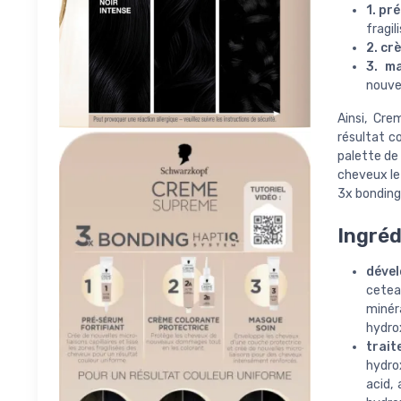
1. pr
fragil
2. cr
3. m
nouve
Ainsi, Cr
résultat c
palette de
cheveux le
3x bonding
Ingréd
déve
cetea
minér
hydrox
trait
hydro
acid,