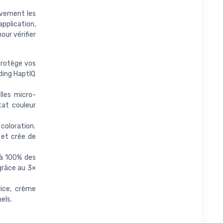
tivement les
pplication,
ur vérifier
protège vos
ding HaptIQ
lles micro-
tat couleur
coloration.
 et crée de
 à 100% des
grâce au 3×
rice, crème
els.