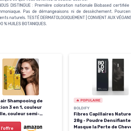
OUS DISTINGUE : Première coloration nationale Biobased certifiée 
moniaque. Pas de démangeaisons ni de dessèchement. Pourcen
dients naturels. TESTÉ DERMATOLOGIQUEMENT | CONVIENT AUX VÉGANS
00 % HUILES BOTANIQUES.
Hair Shampooing de
🔥 POPULAIRE
ion 3 en 1, couleur
BOLDIFY
lle, couleur semi-
Fibres Capillaires Nature
ente, couverture 100 %
28g - Poudre Densifiante
x gris, coloration pour
Masque la Perte de Chev
 l'offre