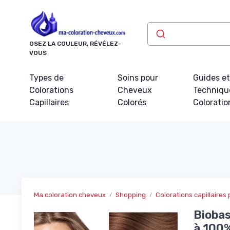
Panneau de gestion des cookies
OSEZ LA COULEUR, RÉVÉLEZ-
VOUS
Types de
Soins pour
Guides e
Colorations
Cheveux
Techniqu
Capillaires
Colorés
Coloratio
Ma coloration cheveux
Shopping
Colorations capillaire
Biobas
à 100%