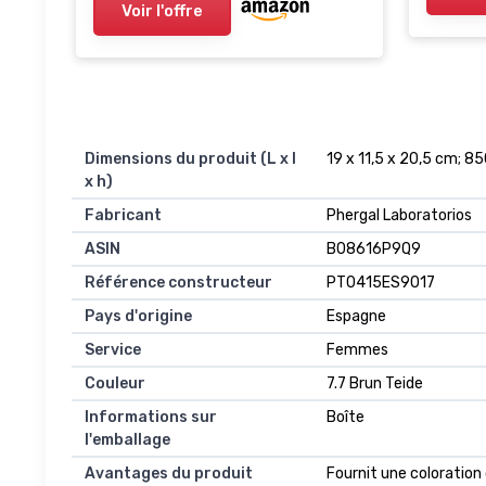
Colorés
femme
Voir l'offre
Dimensions du produit (L x l
19 x 11,5 x 20,5 cm; 
x h)
Fabricant
Phergal Laboratorios
ASIN
B08616P9Q9
Référence constructeur
PT0415ES9017
Pays d'origine
Espagne
Service
Femmes
Couleur
7.7 Brun Teide
Informations sur
Boîte
l'emballage
Avantages du produit
Fournit une coloration