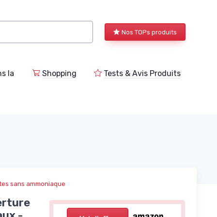
Nos TOPs produits
s la
Shopping
Tests & Avis Produits
ntes sans ammoniaque
erture
aux -