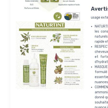
Averti
usage ext
NATURTI
les con
naturels
rapide e
RESPECT
cheveux 
et forts
d’hydrat
MASQUE 
formulé 
essentie
nuances 
COMMENT
ammonia
donné qu
souhaite
nuance j