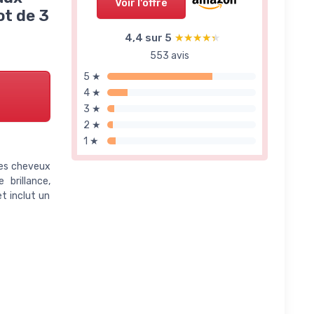
Voir l'offre
ot de 3
4,4 sur 5
★★★★★
★★★★★
553 avis
5 ★
4 ★
3 ★
2 ★
1 ★
des cheveux
brillance,
t inclut un