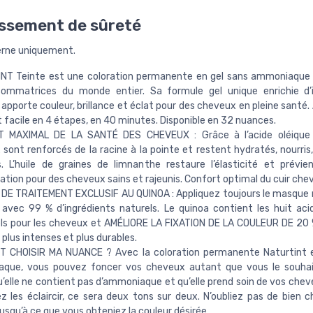
ssement de sûreté
erne uniquement.
NT Teinte est une coloration permanente en gel sans ammoniaque 
sommatrices du monde entier. Sa formule gel unique enrichie d’i
 apporte couleur, brillance et éclat pour des cheveux en pleine santé.
t facile en 4 étapes, en 40 minutes. Disponible en 32 nuances.
 MAXIMAL DE LA SANTÉ DES CHEVEUX : Grâce à l’acide oléique d’
sont renforcés de la racine à la pointe et restent hydratés, nourris,
. L’huile de graines de limnanthe restaure l’élasticité et prévie
ation pour des cheveux sains et rajeunis. Confort optimal du cuir chev
DE TRAITEMENT EXCLUSIF AU QUINOA : Appliquez toujours le masque 
avec 99 % d’ingrédients naturels. Le quinoa contient les huit ac
ls pour les cheveux et AMÉLIORE LA FIXATION DE LA COULEUR DE 20 
plus intenses et plus durables.
 CHOISIR MA NUANCE ? Avec la coloration permanente Naturtint e
que, vous pouvez foncer vos cheveux autant que vous le souhai
’elle ne contient pas d’ammoniaque et qu’elle prend soin de vos cheve
z les éclaircir, ce sera deux tons sur deux. N’oubliez pas de bien ch
usqu’à ce que vous obteniez la couleur désirée.