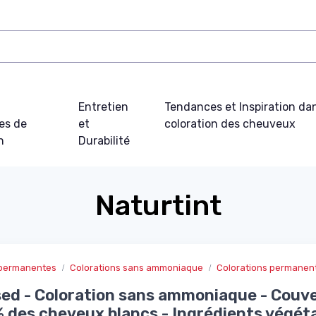
t
Entretien
Tendances et Inspiration dan
es de
et
coloration des cheuveux
n
Durabilité
Naturtint
s permanentes
Colorations sans ammoniaque
Colorations permane
ed - Coloration sans ammoniaque - Couv
 des cheveux blancs - Ingrédients végét