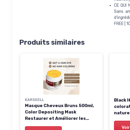
CE QUI N
Sans am
d’ingré
FREE | 1
Produits similaires
KARSEELL
Black 
Masque Cheveux Bruns 500ml,
colorat
Color Depositing Mask
nature
Restaurer et Améliorer les
perman
Tons Bruns pour les Cheveux
cheveu
Voir