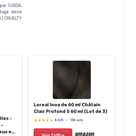
par l’USDA.
tage élevé
 | CRUELTY
Loreal Inoa de 60 ml Châtain
Clair Profond 5 60 ml (Lot de 3)
lles -
★★★★★
★★★★★
4,6/5
—
134 avis
 –
eux en
Voir l'offre