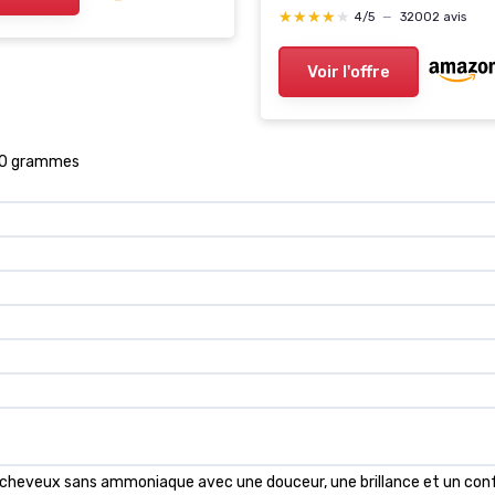
s et hommes marron
15s – Pour Hommes et F
★★★★★
★★★★★
4/5
—
32002 avis
(Noir) 28 g (Lot de 1) Noir
Voir l'offre
850 grammes
 cheveux sans ammoniaque avec une douceur, une brillance et un conf