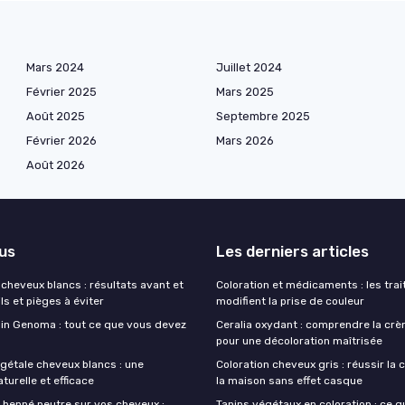
Mars 2024
Juillet 2024
Février 2025
Mars 2025
Août 2025
Septembre 2025
Février 2026
Mars 2026
Août 2026
lus
Les derniers articles
cheveux blancs : résultats avant et
Coloration et médicaments : les tra
ls et pièges à éviter
modifient la prise de couleur
soin Genoma : tout ce que vous devez
Ceralia oxydant : comprendre la cr
pour une décoloration maîtrisée
égétale cheveux blancs : une
Coloration cheveux gris : réussir la 
aturelle et efficace
la maison sans effet casque
u henné neutre sur vos cheveux :
Tanins végétaux en coloration : ce q