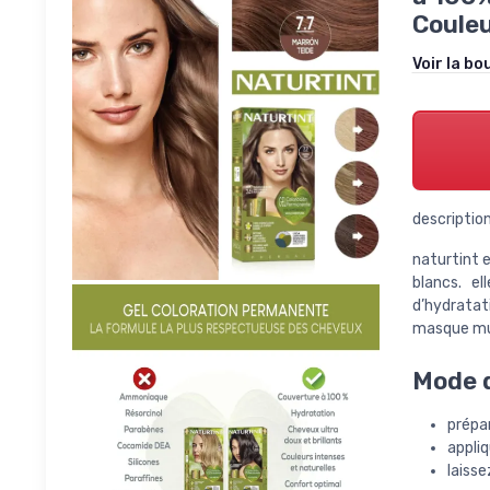
Couleu
Voir la bo
description
naturtint 
blancs. e
d’hydratat
masque mult
Mode d
prépar
appli
laisse