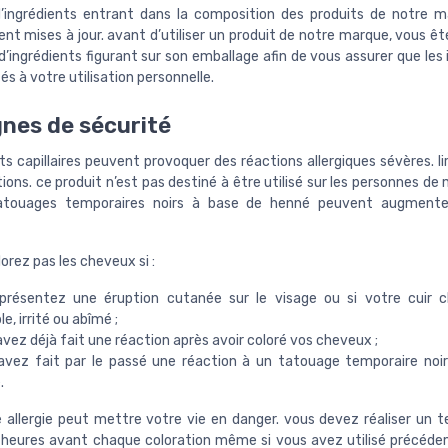
 d’ingrédients entrant dans la composition des produits de notre 
nt mises à jour. avant d’utiliser un produit de notre marque, vous êt
te d’ingrédients figurant sur son emballage afin de vous assurer que les
s à votre utilisation personnelle.
nes de sécurité
ts capillaires peuvent provoquer des réactions allergiques sévères. li
tions. ce produit n’est pas destiné à être utilisé sur les personnes de
tatouages temporaires noirs à base de henné peuvent augmenter
orez pas les cheveux si :
présentez une éruption cutanée sur le visage ou si votre cuir c
le, irrité ou abîmé ;
vez déjà fait une réaction après avoir coloré vos cheveux ;
avez fait par le passé une réaction à un tatouage temporaire noi
.
e allergie peut mettre votre vie en danger. vous devez réaliser un te
8 heures avant chaque coloration même si vous avez utilisé précé