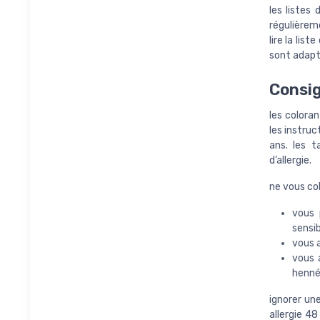
les listes
régulièreme
lire la lis
sont adapté
Consig
les coloran
les instruc
ans. les 
d’allergie.
ne vous col
vous 
sensib
vous a
vous 
henné
ignorer un
allergie 4