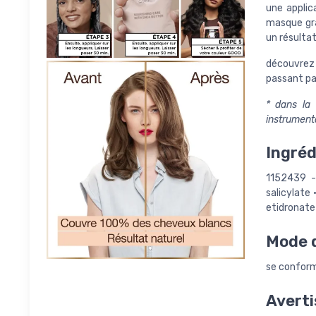
une applic
masque grâ
un résultat
découvrez 
passant pa
* dans la 
instrument
Ingréd
1152439 - 
salicylate
etidronate 
Mode d
se conforme
Averti