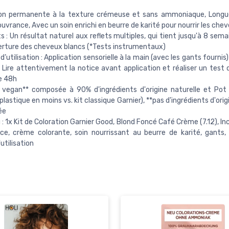
ion permanente à la texture crémeuse et sans ammoniaque, Longu
uvrance, Avec un soin enrichi en beurre de karité pour nourrir les che
s : Un résultat naturel aux reflets multiples, qui tient jusqu'à 8 sem
rture des cheveux blancs (*Tests instrumentaux)
 d’utilisation : Application sensorielle à la main (avec les gants fourn
Lire attentivement la notice avant application et réaliser un test d’
e 48h
 vegan** composée à 90% d'ingrédients d'origine naturelle et Po
plastique en moins vs. kit classique Garnier), **pas d'ingrédients d'ori
ée
: 1x Kit de Coloration Garnier Good, Blond Foncé Café Crème (7.12), In
ice, crème colorante, soin nourrissant au beurre de karité, gants,
utilisation