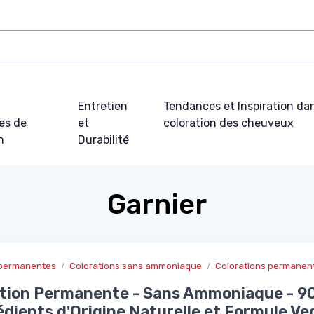
t
Entretien
Tendances et Inspiration dan
es de
et
coloration des cheuveux
n
Durabilité
Garnier
s permanentes
Colorations sans ammoniaque
Colorations permane
ation Permanente - Sans Ammoniaque - 9
édients d'Origine Naturelle et Formule Ve