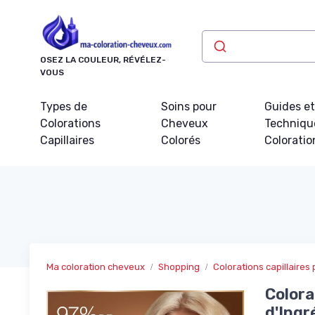
Panneau de gestion des cookies
OSEZ LA COULEUR, RÉVÉLEZ-
VOUS
Types de
Soins pour
Guides e
Colorations
Cheveux
Techniqu
Capillaires
Colorés
Coloratio
Ma coloration cheveux
Shopping
Colorations capillaire
Color
d'Ingr