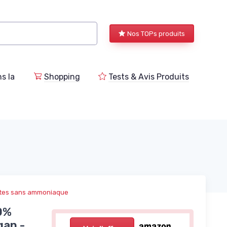
Nos TOPs produits
s la
Shopping
Tests & Avis Produits
ntes sans ammoniaque
0%
gan -