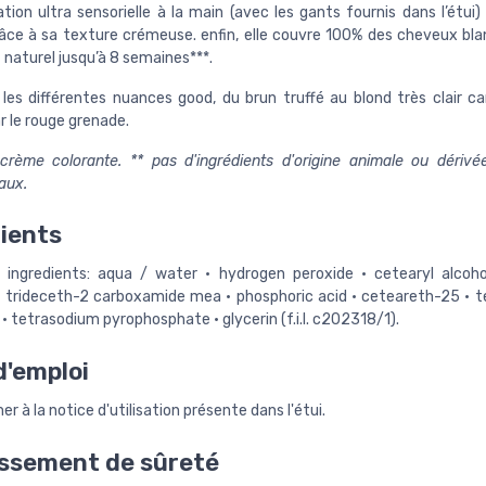
ation ultra sensorielle à la main (avec les gants fournis dans l’étu
ce à sa texture crémeuse. enfin, elle couvre 100% des cheveux bla
 naturel jusqu’à 8 semaines***.
les différentes nuances good, du brun truffé au blond très clair c
r le rouge grenade.
crème colorante. ** pas d'ingrédients d'origine animale ou dérivée
aux.
ients
ingredients: aqua / water • hydrogen peroxide • cetearyl alcoh
 • trideceth-2 carboxamide mea • phosphoric acid • ceteareth-25 • 
• tetrasodium pyrophosphate • glycerin (f.i.l. c202318/1).
'emploi
r à la notice d'utilisation présente dans l'étui.
ssement de sûreté