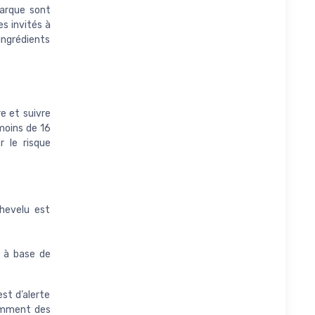
marque sont
es invités à
 ingrédients
re et suivre
 moins de 16
 le risque
hevelu est
r à base de
st d’alerte
demment des