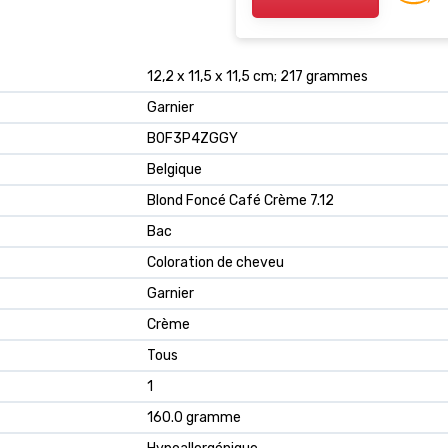
Excellence, N° 8U Blond C
(Blond), 1 Pièce N° 8U - B
clair 1 unité (Lot de 1)
12,2 x 11,5 x 11,5 cm; 217 grammes
Garnier
B0F3P4ZGGY
Belgique
Blond Foncé Café Crème 7.12
Bac
Coloration de cheveu
Garnier
Crème
Tous
1
160.0 gramme