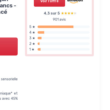
Voir l'offre
ancs -
ncé
4,3 sur 5
★★★★★
★★★★★
901 avis
5 ★
4 ★
3 ★
2 ★
1 ★
 sensorielle
niaque* et
çu avec 45%