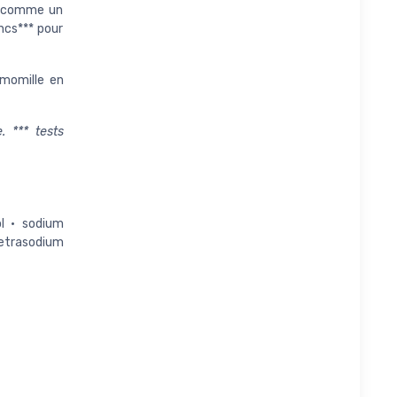
i) comme un
ncs*** pour
amomille en
. *** tests
ol • sodium
tetrasodium