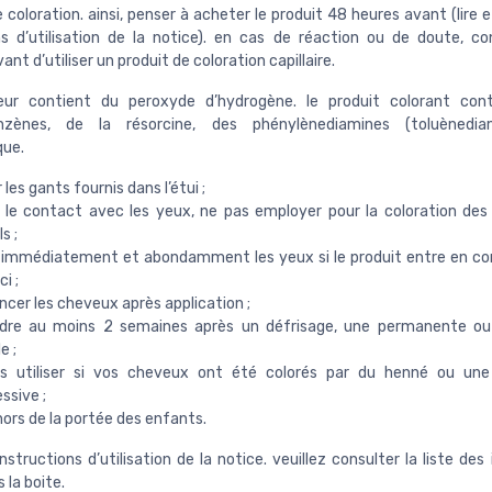
 coloration. ainsi, penser à acheter le produit 48 heures avant (lire e
ns d’utilisation de la notice). en cas de réaction ou de doute, c
nt d’utiliser un produit de coloration capillaire.
teur contient du peroxyde d’hydrogène. le produit colorant cont
nzènes, de la résorcine, des phénylènediamines (toluènedia
que.
 les gants fournis dans l’étui ;
r le contact avec les yeux, ne pas employer pour la coloration des 
s ;
r immédiatement et abondamment les yeux si le produit entre en c
i ;
incer les cheveux après application ;
dre au moins 2 semaines après un défrisage, une permanente ou 
e ;
s utiliser si vos cheveux ont été colorés par du henné ou une 
ssive ;
hors de la portée des enfants.
instructions d’utilisation de la notice. veuillez consulter la liste des
 la boite.