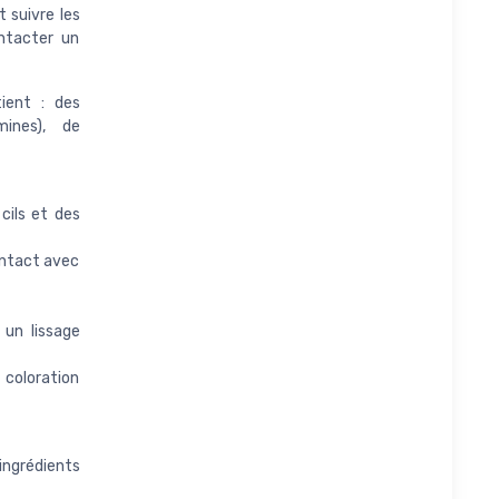
t suivre les
ontacter un
ient : des
mines), de
cils et des
ontact avec
un lissage
coloration
 ingrédients