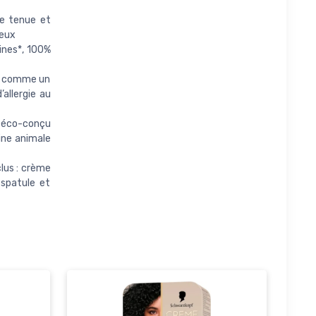
e tenue et
veux
aines*, 100%
is) comme un
allergie au
t éco-conçu
gine animale
clus : crème
 spatule et