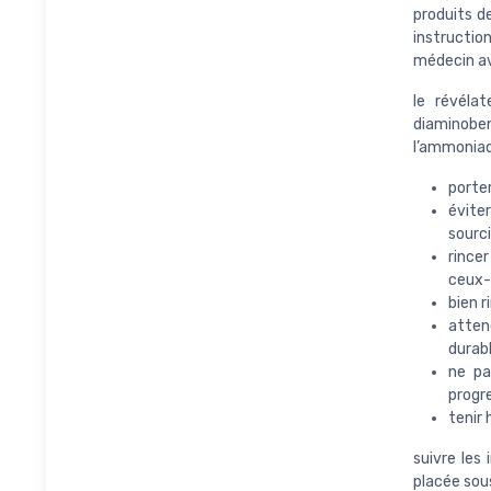
produits de
instructio
médecin ava
le révéla
diaminobe
l’ammonia
porter
évite
sourcil
rince
ceux-c
bien r
atten
durabl
ne pa
progre
tenir 
suivre les 
placée sous