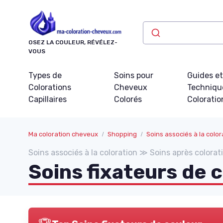
Panneau de gestion des cookies
OSEZ LA COULEUR, RÉVÉLEZ-
VOUS
Types de
Soins pour
Guides e
Colorations
Cheveux
Techniqu
Capillaires
Colorés
Coloratio
Ma coloration cheveux
Shopping
Soins associés à la color
Soins associés à la coloration ≫ Soins après colorat
Soins fixateurs de 