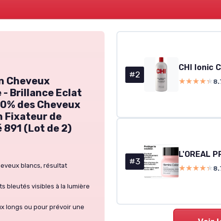
CHI Ionic 
#2
on Cheveux
★★★★★
★★★★★
8.
- Brillance Eclat
00% des Cheveux
n Fixateur de
 891 (Lot de 2)
#3
eveux blancs, résultat
★★★★★
★★★★★
8.
ts bleutés visibles à la lumière
x longs ou pour prévoir une