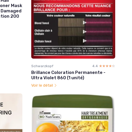
 Hair
ioner Mask
ll Damaged
ction 200
Schwarzkopf
4.4
☆☆☆☆☆
★★★★★
Brillance Coloration Permanente -
Ultra Violet 860 (1 unité)
Voir le détail