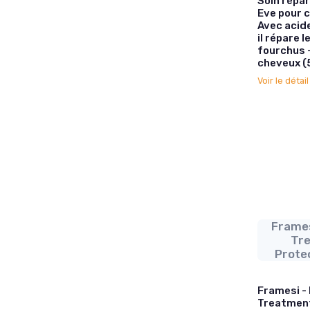
Soin répa
Eve pour 
Avec acid
il répare 
fourchus -
cheveux (
Voir le détai
Frames
Tre
Prote
Framesi -
Treatment