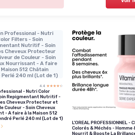
Voir 
n Professional - Nutri
olor Filters - Soin
entant Nutritif - Soin
les Cheveux Protecteur
iveur de Couleur - Soin
x Nourrissant - A faire
a Maison 512 Châtain
Perlé 240 ml (Lot de 1)
4.4
☆☆☆☆☆
★★★★★
fessional - Nutri Color
Soin Repigmentant Nutritif -
 les Cheveux Protecteur et
de Couleur - Soin Cheveux
t - A faire à la Maison 512
ndré Perlé 240 ml (Lot de 1)
L'OREAL PROFESSIONNEL - 
l
Colorés & Méchés - Homme 
Nourrit & Booste La Brillance