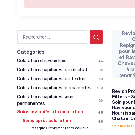
Revlo
C
Repigm
pour 
Catégories
et Rav
Coloration cheveux luxe
44
Cheveu
à l
Colorations capillaires par résultat
79
Cendré 
Colorations capillaires par texture
48
Colorations capillaires permanentes
108
Revlon Pro
Colorations capillaires semi-
Filters - 
65
Soin pour
permanentes
Raviveur 
Soins associés à la coloration
48
Nourrissan
Châtain Ce
Soins après coloration
48
Voir le détai
Masques repigmentants couleur
4