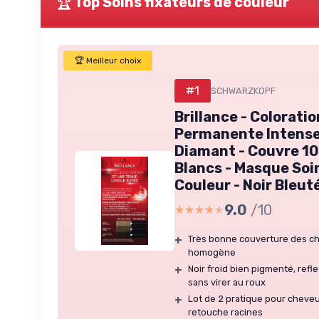
🏆
Top Soins fixateurs de couleur
🏆 Meilleur choix
#1
SCHWARZKOPF
Brillance - Colorati
Permanente Intense 
Diamant - Couvre 1
Blancs - Masque Soi
Couleur - Noir Bleuté
9.0
/10
★★★★★
★★★★★
+
Très bonne couverture des ch
homogène
+
Noir froid bien pigmenté, refle
sans virer au roux
+
Lot de 2 pratique pour cheveu
retouche racines