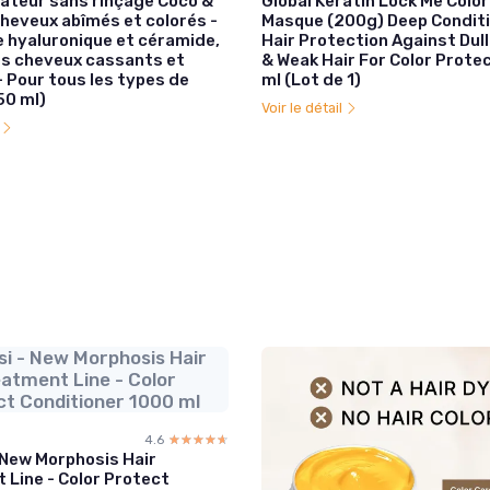
rateur sans rinçage Coco &
Global Keratin Lock Me Color
cheveux abîmés et colorés -
Masque (200g) Deep Condit
e hyaluronique et céramide,
Hair Protection Against Du
les cheveux cassants et
& Weak Hair For Color Prote
 Pour tous les types de
ml (Lot de 1)
50 ml)
Voir le détail
l
i - New Morphosis Hair
atment Line - Color
ct Conditioner 1000 ml
4.6
☆☆☆☆☆
★★★★★
 New Morphosis Hair
 Line - Color Protect