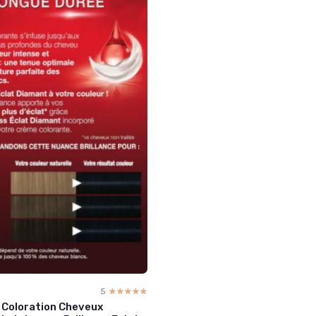
5
☆☆☆☆☆
★★★★★
- Coloration Cheveux