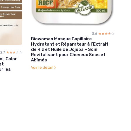
3.6
☆☆☆☆☆
★★★★★
Biowoman Masque Capillaire
Hydratant et Réparateur à l’Extrait
de Riz et Huile de Jojoba – Soin
2.7
☆☆☆☆☆
★★★★★
Revitalisant pour Cheveux Secs et
l, Color
Abîmés
et
Voir le détail
r les