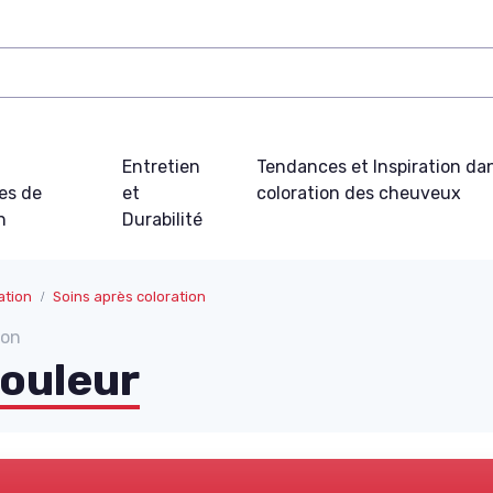
t
Entretien
Tendances et Inspiration dan
es de
et
coloration des cheuveux
n
Durabilité
ation
Soins après coloration
ion
couleur