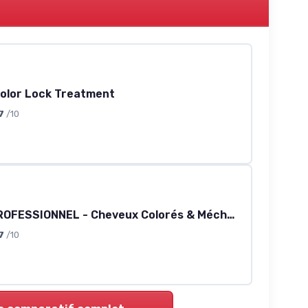
Color Lock Treatment
7
/10
L'OREAL PROFESSIONNEL - Cheveux Colorés & Méchés - Homme & Femme - Nourrit & Booste La Brillance - 8 Semaines de Protection de la Couleur Masque
7
/10