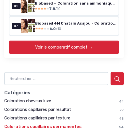
Biobased — Coloration sans ammoniaque Châtain Clair Doré 5G (lot de 3)
#2
7.8
/10
★★★★★
★★★★★
Biobased 4M Châtain Acajou - Coloration sans ammoniaque (lot de 3)
#3
6.0
/10
★★★★★
★★★★★
Voir le comparatif complet →
Catégories
Coloration cheveux luxe
44
Colorations capillaires par résultat
79
Colorations capillaires par texture
48
Colorations capillaires permanentes
54