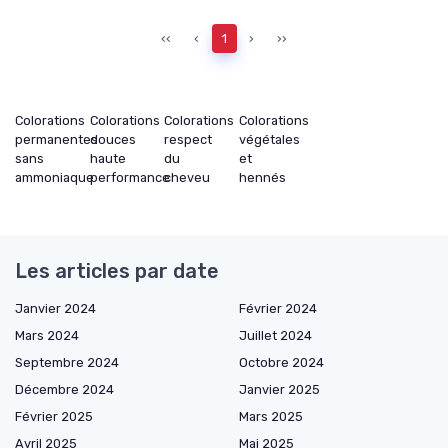
‹‹
‹
1
›
››
Colorations
Colorations
Colorations
Colorations
permanentes
douces
respect
végétales
sans
haute
du
et
ammoniaque
performance
cheveu
hennés
Les articles par date
Janvier 2024
Février 2024
Mars 2024
Juillet 2024
Septembre 2024
Octobre 2024
Décembre 2024
Janvier 2025
Février 2025
Mars 2025
Avril 2025
Mai 2025