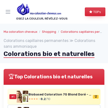
Panneau de gestion des cookies
TOPs
OSEZ LA COULEUR, RÉVÉLEZ-VOUS
Ma coloration cheveux
Shopping
Colorations capillaires permanentes
Colorations capillaires permanentes ≫ Colorations
sans ammoniaque
Colorations bio et naturelles
🏆
Top Colorations bio et naturelles
Biobased Coloration 7G Blond Doré - Sans Ammoniaque - Lot de 3
#1
🏆
8.2
/10
★★★★★
★★★★★