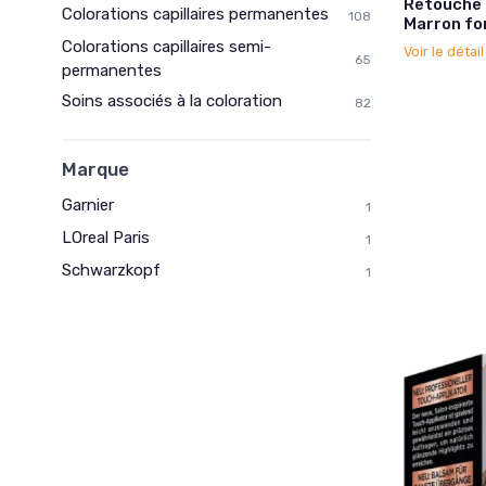
Retouche 
Colorations capillaires permanentes
108
Marron fo
Colorations capillaires semi-
Voir le détai
65
permanentes
Soins associés à la coloration
82
Marque
Garnier
1
LOreal Paris
1
Schwarzkopf
1