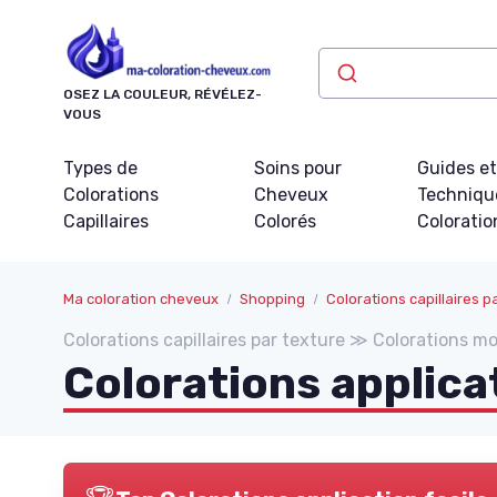
Panneau de gestion des cookies
OSEZ LA COULEUR, RÉVÉLEZ-
VOUS
Types de
Soins pour
Guides e
Colorations
Cheveux
Techniqu
Capillaires
Colorés
Coloratio
Ma coloration cheveux
Shopping
Colorations capillaires p
Colorations capillaires par texture ≫ Colorations m
Colorations applicat