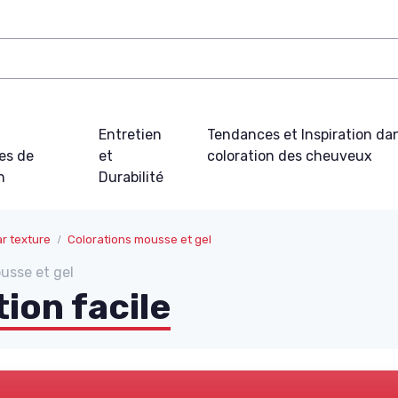
t
Entretien
Tendances et Inspiration dan
es de
et
coloration des cheuveux
n
Durabilité
ar texture
Colorations mousse et gel
ousse et gel
ion facile