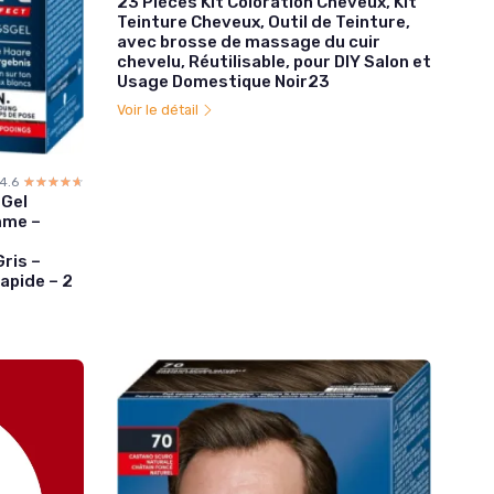
23 Pièces Kit Coloration Cheveux, Kit
Teinture Cheveux, Outil de Teinture,
avec brosse de massage du cuir
chevelu, Réutilisable, pour DIY Salon et
Usage Domestique Noir23
Voir le détail
4.6
☆☆☆☆☆
★★★★★
 Gel
mme –
ris –
Rapide – 2