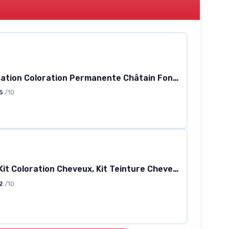
Color Sensation Coloration Permanente Châtain Foncé Color Shampoo Retouch Sans Ammoniaque 100% Couverture Repousse Cheveux Blancs Application Facile - 3 Teintes
5
/10
23 Pièces Kit Coloration Cheveux, Kit Teinture Cheveux, Outil de Teinture, avec brosse de massage du cuir chevelu, Réutilisable, pour DIY Salon et Usage Domestique Noir23
2
/10