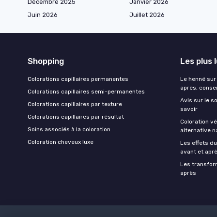
Décembre 2025
Janvier 2026
Juin 2026
Juillet 2026
Shopping
Les plus 
Colorations capillaires permanentes
Le henné sur 
après, consei
Colorations capillaires semi-permanentes
Avis sur le 
Colorations capillaires par texture
savoir
Colorations capillaires par résultat
Coloration v
Soins associés à la coloration
alternative n
Coloration cheveux luxe
Les effets d
avant et apr
Les transfor
après