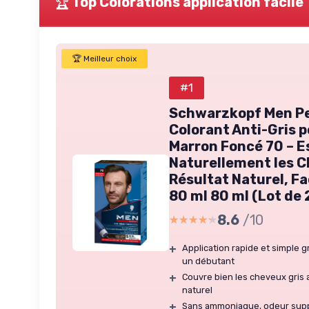
🏆
Top Colorations application facile
🏆 Meilleur choix
#1
Schwarzkopf Men Pe
Colorant Anti-Gris 
Marron Foncé 70 – 
Naturellement les C
Résultat Naturel, Fac
80 ml 80 ml (Lot de 
8.6
/10
★★★★★
★★★★★
+
Application rapide et simple g
un débutant
+
Couvre bien les cheveux gris
naturel
+
Sans ammoniaque, odeur suppor