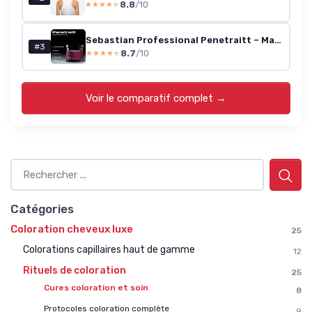
8.8
/10
★★★★★
★★★★★
Sebastian Professional Penetraitt – Masque cheveux réparateur intense, hydratation et résistance renforcée pour cheveux abîmés ou fragilisés 500 ml (Lot de 1)
#3
8.7
/10
★★★★★
★★★★★
Voir le comparatif complet →
Catégories
Coloration cheveux luxe
25
Colorations capillaires haut de gamme
12
Rituels de coloration
25
Cures coloration et soin
8
Protocoles coloration complète
9