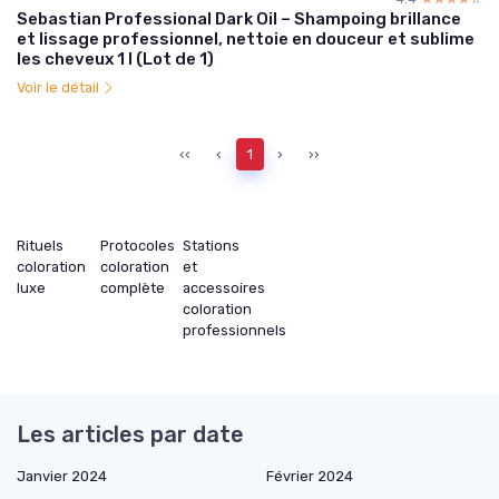
Sebastian Professional Dark Oil – Shampoing brillance
et lissage professionnel, nettoie en douceur et sublime
les cheveux 1 l (Lot de 1)
Voir le détail
‹‹
‹
1
›
››
Rituels
Protocoles
Stations
coloration
coloration
et
luxe
complète
accessoires
coloration
professionnels
Les articles par date
Janvier 2024
Février 2024