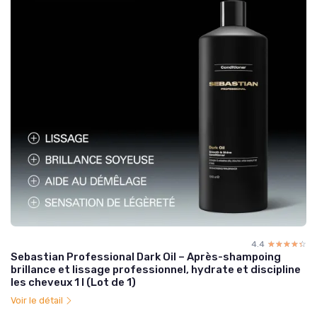
4.4
☆☆☆☆☆
★★★★★
Sebastian Professional Dark Oil – Après-shampoing
brillance et lissage professionnel, hydrate et discipline
les cheveux 1 l (Lot de 1)
Voir le détail