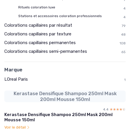
Rituels coloration luxe
4
Stations et accessoires coloration professionnels
4
Colorations capillaires par résultat
79
Colorations capillaires par texture
48
Colorations capillaires permanentes
108
Colorations capillaires semi-permanentes
65
Marque
LOreal Paris
1
Kerastase Densifique Shampoo 250ml Mask
200ml Mousse 150ml
4.4
☆☆☆☆☆
★★★★★
Kerastase Densifique Shampoo 250ml Mask 200ml
Mousse 150ml
Voir le détail