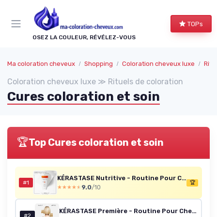
Panneau de gestion des cookies
TOPs
OSEZ LA COULEUR, RÉVÉLEZ-VOUS
Ma coloration cheveux
Shopping
Coloration cheveux luxe
Ritu
Coloration cheveux luxe ≫ Rituels de coloration
Cures coloration et soin
🏆
Top Cures coloration et soin
KÉRASTASE Nutritive - Routine Pour Cheveux Secs À Très Secs Fins à Moyens - Nourrit, Protège & Fait Briller - Niacinamide & Protéines Végétales - Shampoing + Masque + Spray Thermoprotecteur + Sérum
#1
🏆
9.0
/10
★★★★★
★★★★★
KÉRASTASE Première - Routine Pour Cheveux Abîmés Moyens À Épais - Répare La Fibre En Profondeur - Formule innovante à l'Acide Citrique & Glycine - Sans Sulfate & Sans Parabène
#2